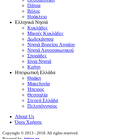
Πάτρα
Βόλος
Ηράκλειο
Ελληνικά Νησιά
Κυκλάδες
Μικρές Κυκλάδες
Δωδεκάνησα
Νησιά Βορείου Αιγαίου
Νησιά Αργοσαρωνικού
Σποράδες
Ιόνια Νησιά
Κρήτη
Ηπειρωτική Ελλάδα
Θράκη
Μακεδονία
Ήπειρος
Θεσσαλία
Στερεά Ελλάδα
Πελοπόννησος
About Us
Όροι Χρήσης
Copyright © 2013 - 2018. All rights reserved.
Powered by:
intros.gr