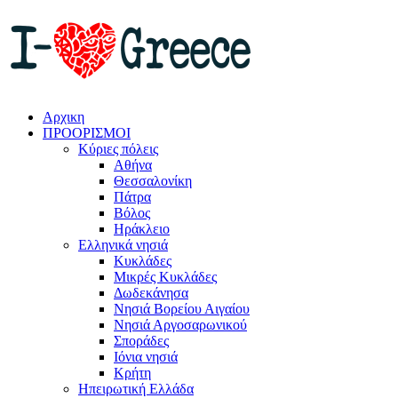
Αρχικη
ΠΡΟΟΡΙΣΜΟΙ
Κύριες πόλεις
Αθήνα
Θεσσαλονίκη
Πάτρα
Βόλος
Ηράκλειο
Ελληνικά νησιά
Κυκλάδες
Μικρές Κυκλάδες
Δωδεκάνησα
Νησιά Βορείου Αιγαίου
Νησιά Αργοσαρωνικού
Σποράδες
Ιόνια νησιά
Κρήτη
Ηπειρωτική Ελλάδα