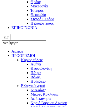
Θράκη
Μακεδονία
Ήπειρος
Θεσσαλία
Στερεά Ελλάδα
Πελοπόννησος
ΕΠΙΚΟΙΝΩΝΙΑ
ελ
Αρχικη
ΠΡΟΟΡΙΣΜΟΙ
Κύριες πόλεις
Αθήνα
Θεσσαλονίκη
Πάτρα
Βόλος
Ηράκλειο
Ελληνικά νησιά
Κυκλάδες
Μικρές Κυκλάδες
Δωδεκάνησα
Νησιά Βορείου Αιγαίου