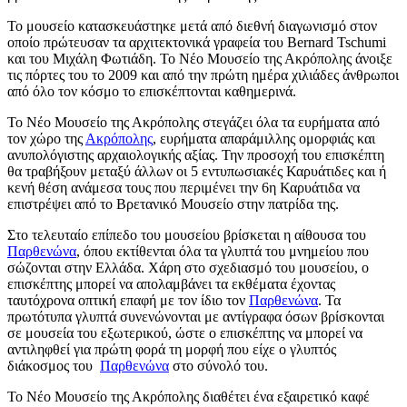
Το μουσείο κατασκευάστηκε μετά από διεθνή διαγωνισμό στον
οποίο πρώτευσαν τα αρχιτεκτονικά γραφεία του Bernard Tschumi
και του Μιχάλη Φωτιάδη. Το Νέο Μουσείο της Ακρόπολης άνοιξε
τις πόρτες του το 2009 και από την πρώτη ημέρα χιλιάδες άνθρωποι
από όλο τον κόσμο το επισκέπτονται καθημερινά.
Το Νέο Μουσείο της Ακρόπολης στεγάζει όλα τα ευρήματα από
τον χώρο της
Ακρόπολης
, ευρήματα απαράμιλλης ομορφιάς και
ανυπολόγιστης αρχαιολογικής αξίας. Την προσοχή του επισκέπτη
θα τραβήξουν μεταξύ άλλων οι 5 εντυπωσιακές Καρυάτιδες και ή
κενή θέση ανάμεσα τους που περιμένει την 6η Καρυάτιδα να
επιστρέψει από το Βρετανικό Μουσείο στην πατρίδα της.
Στο τελευταίο επίπεδο του μουσείου βρίσκεται η αίθουσα του
Παρθενώνα
, όπου εκτίθενται όλα τα γλυπτά του μνημείου που
σώζονται στην Ελλάδα. Χάρη στο σχεδιασμό του μουσείου, ο
επισκέπτης μπορεί να απολαμβάνει τα εκθέματα έχοντας
ταυτόχρονα οπτική επαφή με τον ίδιο τον
Παρθενώνα
. Τα
πρωτότυπα γλυπτά συνενώνονται με αντίγραφα όσων βρίσκονται
σε μουσεία του εξωτερικού, ώστε ο επισκέπτης να μπορεί να
αντιληφθεί για πρώτη φορά τη μορφή που είχε ο γλυπτός
διάκοσμος του
Παρθενώνα
στο σύνολό του.
Το Νέο Μουσείο της Ακρόπολης διαθέτει ένα εξαιρετικό καφέ