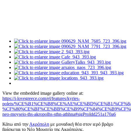
View the embedded image gallery online at:
https://i-lovegreece.com/el/features/kyries-
poleis/%CE%B1%CE%B8%CE%AE%CE%BD%CE%B1/%CF%
%CF%80%CE%BF%CE%BB%CE%B9%CF%84%CE%B9%CF%8
neo-moyseio-ths-akropolhs-sthn-athhna#sigProIdd251a170a6
Κάτω από την
Ακρόπολη
με μοναδική θέα στον ιερό βράχο
βρίσκεται το Νέο Μουσείο της Ακρόπολης.