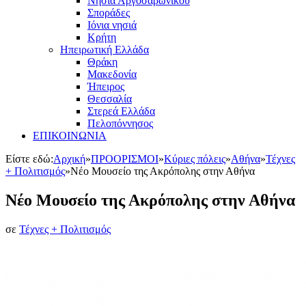
Νησιά Αργοσαρωνικού
Σποράδες
Ιόνια νησιά
Κρήτη
Ηπειρωτική Ελλάδα
Θράκη
Μακεδονία
Ήπειρος
Θεσσαλία
Στερεά Ελλάδα
Πελοπόννησος
ΕΠΙΚΟΙΝΩΝΙΑ
Είστε εδώ:
Αρχική
»
ΠΡΟΟΡΙΣΜΟΙ
»
Κύριες πόλεις
»
Αθήνα
»
Τέχνες
+ Πολιτισμός
»
Νέο Μουσείο της Ακρόπολης στην Αθήνα
Νέο Μουσείο της Ακρόπολης στην Αθήνα
σε
Τέχνες + Πολιτισμός