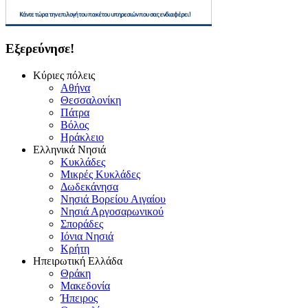
Εξερεύνησε!
Κύριες πόλεις
Αθήνα
Θεσσαλονίκη
Πάτρα
Βόλος
Ηράκλειο
Ελληνικά Νησιά
Κυκλάδες
Μικρές Κυκλάδες
Δωδεκάνησα
Νησιά Βορείου Αιγαίου
Νησιά Αργοσαρωνικού
Σποράδες
Ιόνια Νησιά
Κρήτη
Ηπειρωτική Ελλάδα
Θράκη
Μακεδονία
Ήπειρος