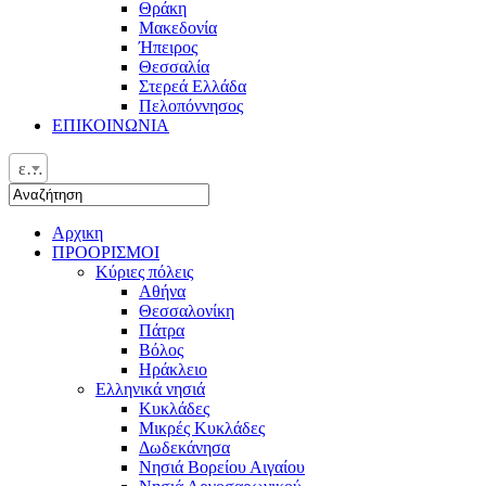
Θράκη
Μακεδονία
Ήπειρος
Θεσσαλία
Στερεά Ελλάδα
Πελοπόννησος
ΕΠΙΚΟΙΝΩΝΙΑ
ελ
Αρχικη
ΠΡΟΟΡΙΣΜΟΙ
Κύριες πόλεις
Αθήνα
Θεσσαλονίκη
Πάτρα
Βόλος
Ηράκλειο
Ελληνικά νησιά
Κυκλάδες
Μικρές Κυκλάδες
Δωδεκάνησα
Νησιά Βορείου Αιγαίου