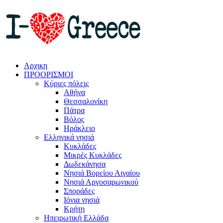
Αρχικη
ΠΡΟΟΡΙΣΜΟΙ
Κύριες πόλεις
Αθήνα
Θεσσαλονίκη
Πάτρα
Βόλος
Ηράκλειο
Ελληνικά νησιά
Κυκλάδες
Μικρές Κυκλάδες
Δωδεκάνησα
Νησιά Βορείου Αιγαίου
Νησιά Αργοσαρωνικού
Σποράδες
Ιόνια νησιά
Κρήτη
Ηπειρωτική Ελλάδα