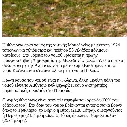
Η Φλώρινα είναι νομός της Δυτικής Μακεδονίας με έκταση 1924
τετραγωνικά χιλιόμετρα και περίπου 55 χιλιάδες μόνιμους
κατοίκους. Στα βόρεια του νομού βρίσκεται η πρώην
Γιουγκοσλαβική Δημοκρατία της Μακεδονίας (Σκόπια), στα δυτικά
συνορεύει με την Αλβανία, νότια με το νομό Καστοριάς και το
νομό Κοζάνης και στα ανατολικά με το νομό Πέλλας.
Πρωτεύουσα του νομού είναι η Φλώρινα, άλλη μεγάλη πόλη του
νομού είναι το Αμύνταιο ενώ ξεχωρίζει και ο διατηρητέος
παραδοσιακός οικισμός στο Νυμφαίο.
Ο νομός Φλώρινας είναι στην πλειοψηφία του ορεινός (60% του
εδάφους του). Στα όρια του νομού βρίσκονται εντυπωσιακά βουνά
όπως το Τρικλάριο, το Βέρνο ή Βίτσι (2128 μέτρα), ο Βαρνούντας
ή Περιστέρι (2334 μέτρα)και ο Βόρας ή αλλιώς Καιμακτσαλάν
(2524 μέτρα).