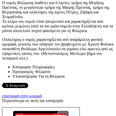
Ο νομός Φλώρινας διαθέτει και 6 λίμνες: τμήμα της Μεγάλης
Πρέσπας, το μεγαλύτερο τμήμα της Μικρής Πρέσπας, τμήμα της
Βεγορίτιδας και ολόκληρες της λίμνες Πέτρες, Ζάζαρη και
Χειμαδίτιδα.
Το κλίμα του νομού είναι ηπειρωτικό και χαρακτηρίζεται από
κρύους χειμώνες (από τα πιο κρύα σημεία στην Ελλάδα)ενώ και τα
χιόνια αποτελούν συχνό φαινόμενο για τη Φλώρινα.
Ολόκληρος ο νομός χαρακτηρίζεται από απαράμιλλη φυσική
ομορφιά, γεγονός που οδήγησε τον βραβευμένο με Χρυσό Φοίνικα
σκηνοθέτη Θεόδωρο Αγγελόπουλο να γυρίσει εδώ αρκετές από τις
εξαιρετικές ταινίες του. (Μελισσοκόμος, Μετέωρο βήμα του
πελαργού κλπ.)
Kατηγορία:
Πληροφορίες
Προορισμός:
Φλώρινα
Υποκατηγορία:
Για τη Φλώρινα
επιστροφή στην κορυφή
Περισσότερα σε αυτή την κατηγορία: