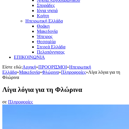
Νησιά Αργοσαρωνικού
Σποράδες
Ιόνια νησιά
Κρήτη
Ηπειρωτική Ελλάδα
Θράκη
Μακεδονία
Ήπειρος
Θεσσαλία
Στερεά Ελλάδα
Πελοπόννησος
ΕΠΙΚΟΙΝΩΝΙΑ
Είστε εδώ:
Αρχική
»
ΠΡΟΟΡΙΣΜΟΙ
»
Ηπειρωτική
Ελλάδα
»
Μακεδονία
»
Φλώρινα
»
Πληροφορίες
»
Λίγα λόγια για τη
Φλώρινα
Λίγα λόγια για τη Φλώρινα
σε
Πληροφορίες