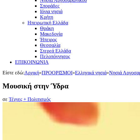
Νησιά Αργοσαρωνικού
Σποράδες
Ιόνια νησιά
Κρήτη
Ηπειρωτική Ελλάδα
Θράκη
Μακεδονία
Ήπειρος
Θεσσαλία
Στερεά Ελλάδα
Πελοπόννησος
ΕΠΙΚΟΙΝΩΝΙΑ
Είστε εδώ:
Αρχική
»
ΠΡΟΟΡΙΣΜΟΙ
»
Ελληνικά νησιά
»
Νησιά Αργοσα
Μουσική στην Ύδρα
σε
Τέχνες + Πολιτισμός