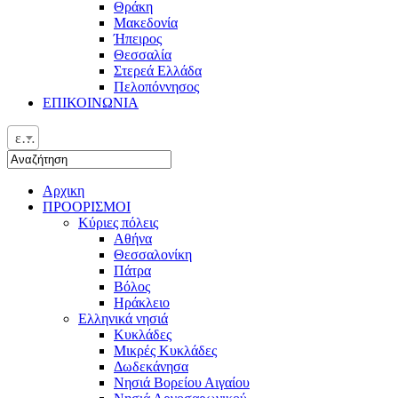
Θράκη
Μακεδονία
Ήπειρος
Θεσσαλία
Στερεά Ελλάδα
Πελοπόννησος
ΕΠΙΚΟΙΝΩΝΙΑ
ελ
Αρχικη
ΠΡΟΟΡΙΣΜΟΙ
Κύριες πόλεις
Αθήνα
Θεσσαλονίκη
Πάτρα
Βόλος
Ηράκλειο
Ελληνικά νησιά
Κυκλάδες
Μικρές Κυκλάδες
Δωδεκάνησα
Νησιά Βορείου Αιγαίου