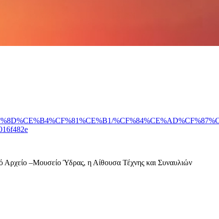
%8D%CE%B4%CF%81%CE%B1/%CF%84%CE%AD%CF%87%C
16f482e
κό Αρχείο –Μουσείο Ύδρας, η Αίθουσα Τέχνης και Συναυλιών