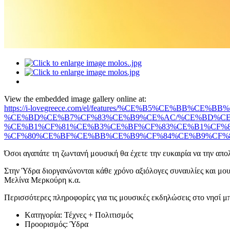
View the embedded image gallery online at:
https://i-lovegreece.com/el/features/%CE%B5%CE%B
%CE%BD%CE%B7%CF%83%CE%B9%CE%AC/%CE%BD%CE
%CE%B1%CF%81%CE%B3%CE%BF%CF%83%CE%B1%CF%
%CF%80%CE%BF%CE%BB%CE%B9%CF%84%CE%B9%CF%83%CE%B
Όσοι αγαπάτε τη ζωντανή μουσική θα έχετε την ευκαιρία να την απ
Στην Ύδρα διοργανώνονται κάθε χρόνο αξιόλογες συναυλίες και μο
Μελίνα Μερκούρη κ.α.
Περισσότερες πληροφορίες για τις μουσικές εκδηλώσεις στο νησί 
Kατηγορία:
Τέχνες + Πολιτισμός
Προορισμός:
Ύδρα