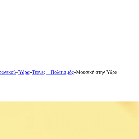
ρωνικού
»
Ύδρα
»
Τέχνες + Πολιτισμός
»
Μουσική στην Ύδρα