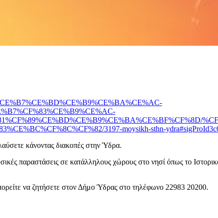
B%CE%BB%CE%B7%CE%BD%CE%B9%CE%BA%CE%AC-
%B7%CF%83%CE%B9%CE%AC-
81%CF%89%CE%BD%CE%B9%CE%BA%CE%BF%CF%8D/%CF
C%CF%8C%CF%82/3197-moysikh-sthn-ydra#sigProId3c0
ολαύσετε κάνοντας διακοπές στην Ύδρα.
υσικές παραστάσεις σε κατάλληλους χώρους στο νησί όπως το Ιστορι
μπορείτε να ζητήσετε στον Δήμο Ύδρας στο τηλέφωνο 22983 20200.