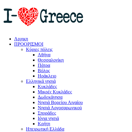
Αρχικη
ΠΡΟΟΡΙΣΜΟΙ
Κύριες πόλεις
Αθήνα
Θεσσαλονίκη
Πάτρα
Βόλος
Ηράκλειο
Ελληνικά νησιά
Κυκλάδες
Μικρές Κυκλάδες
Δωδεκάνησα
Νησιά Βορείου Αιγαίου
Νησιά Αργοσαρωνικού
Σποράδες
Ιόνια νησιά
Κρήτη
Ηπειρωτική Ελλάδα