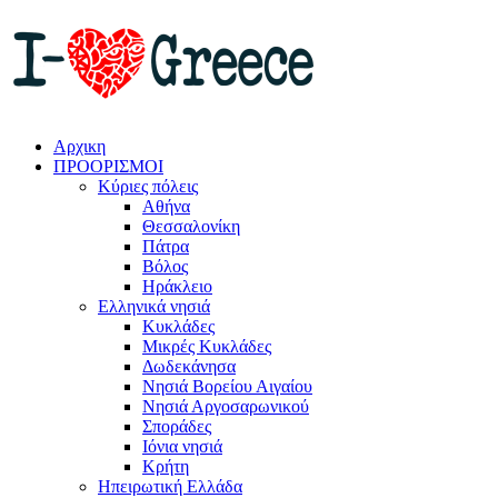
Αρχικη
ΠΡΟΟΡΙΣΜΟΙ
Κύριες πόλεις
Αθήνα
Θεσσαλονίκη
Πάτρα
Βόλος
Ηράκλειο
Ελληνικά νησιά
Κυκλάδες
Μικρές Κυκλάδες
Δωδεκάνησα
Νησιά Βορείου Αιγαίου
Νησιά Αργοσαρωνικού
Σποράδες
Ιόνια νησιά
Κρήτη
Ηπειρωτική Ελλάδα