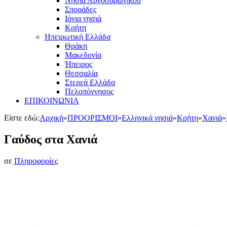
Νησιά Αργοσαρωνικού
Σποράδες
Ιόνια νησιά
Κρήτη
Ηπειρωτική Ελλάδα
Θράκη
Μακεδονία
Ήπειρος
Θεσσαλία
Στερεά Ελλάδα
Πελοπόννησος
ΕΠΙΚΟΙΝΩΝΙΑ
Είστε εδώ:
Αρχική
»
ΠΡΟΟΡΙΣΜΟΙ
»
Ελληνικά νησιά
»
Κρήτη
»
Χανιά
»
Γαύδος στα Χανιά
σε
Πληροφορίες