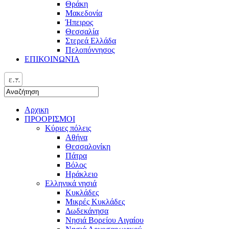
Θράκη
Μακεδονία
Ήπειρος
Θεσσαλία
Στερεά Ελλάδα
Πελοπόννησος
ΕΠΙΚΟΙΝΩΝΙΑ
ελ
Αρχικη
ΠΡΟΟΡΙΣΜΟΙ
Κύριες πόλεις
Αθήνα
Θεσσαλονίκη
Πάτρα
Βόλος
Ηράκλειο
Ελληνικά νησιά
Κυκλάδες
Μικρές Κυκλάδες
Δωδεκάνησα
Νησιά Βορείου Αιγαίου