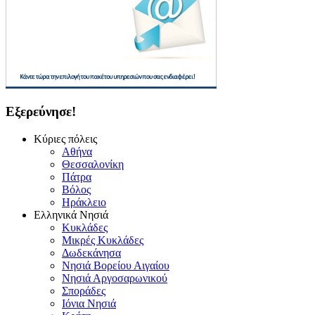
Εξερεύνησε!
Κύριες πόλεις
Αθήνα
Θεσσαλονίκη
Πάτρα
Βόλος
Ηράκλειο
Ελληνικά Νησιά
Κυκλάδες
Μικρές Κυκλάδες
Δωδεκάνησα
Νησιά Βορείου Αιγαίου
Νησιά Αργοσαρωνικού
Σποράδες
Ιόνια Νησιά