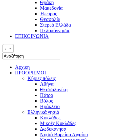
Θράκη
Μακεδονία
Ήπειρος
Θεσσαλία
Στερεά Ελλάδα
Πελοπόννησος
ΕΠΙΚΟΙΝΩΝΙΑ
ελ
Αρχικη
ΠΡΟΟΡΙΣΜΟΙ
Κύριες πόλεις
Αθήνα
Θεσσαλονίκη
Πάτρα
Βόλος
Ηράκλειο
Ελληνικά νησιά
Κυκλάδες
Μικρές Κυκλάδες
Δωδεκάνησα
Νησιά Βορείου Αιγαίου