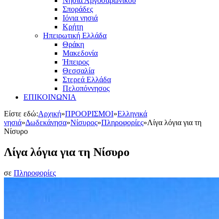
Νησιά Αργοσαρωνικού
Σποράδες
Ιόνια νησιά
Κρήτη
Ηπειρωτική Ελλάδα
Θράκη
Μακεδονία
Ήπειρος
Θεσσαλία
Στερεά Ελλάδα
Πελοπόννησος
ΕΠΙΚΟΙΝΩΝΙΑ
Είστε εδώ:
Αρχική
»
ΠΡΟΟΡΙΣΜΟΙ
»
Ελληνικά
νησιά
»
Δωδεκάνησα
»
Νίσυρος
»
Πληροφορίες
»
Λίγα λόγια για τη
Νίσυρο
Λίγα λόγια για τη Νίσυρο
σε
Πληροφορίες