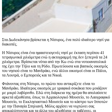
Στα Δωδεκάνησα βρίσκεται η Νίσυρος, ένα πολύ ιδιαίτερο νησί για
διακοπές.
Η Νίσυρος είναι ένα ηφαιστειογενές νησί με έκταση περίπου 41
τετραγωνικά χιλιόμετρα ενώ η ακτογραμμή της δεν ξεπερνά τα 24
χιλιόμετρα. Βρίσκεται νότια από την Κω ενώ στα νοτιοανατολικά
της έχει την Τήλο και τη Ρόδο. Πρωτεύουσα και βασικός οικισμός
του νησιού είναι το Μανδράκι, ενώ άλλοι οικισμοί είναι οι Πάλοι,
τα Λουτρά, ο Εμπορειός και τα Νικιά.
Φτάνοντας στη Νίσυρο, το πρώτο που αντικρίζετε είναι το
Μανδράκι. Ιδιαίτερος οικισμός με γραφικά σοκάκια που μοιάζουν
με μικρό λαβύρινθο. Εδώ στη διάρκεια της ημέρα θα απολαύσετε
αρκετά αξιοθέατα, όπως το Αρχαιολογικό Μουσείο, το Λαογραφικό
Μουσείο, το Εκκλησιαστικό Μουσείο και το κάστρο των Ιπποτών
με την Παναγία Σπηλιανή. Μόλις αρχίσει να νυχτώνει σας
αποκαλύπτονται και τα άλλα του αξιοθέατα: οι ταβέρνες, οι