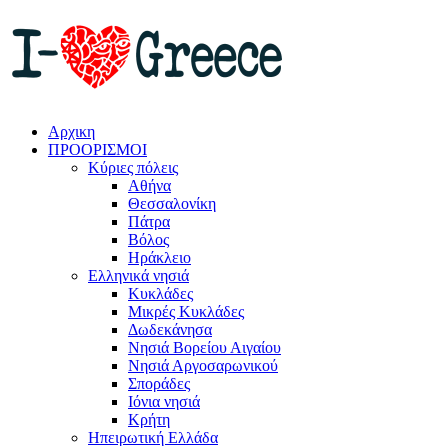
Αρχικη
ΠΡΟΟΡΙΣΜΟΙ
Κύριες πόλεις
Αθήνα
Θεσσαλονίκη
Πάτρα
Βόλος
Ηράκλειο
Ελληνικά νησιά
Κυκλάδες
Μικρές Κυκλάδες
Δωδεκάνησα
Νησιά Βορείου Αιγαίου
Νησιά Αργοσαρωνικού
Σποράδες
Ιόνια νησιά
Κρήτη
Ηπειρωτική Ελλάδα