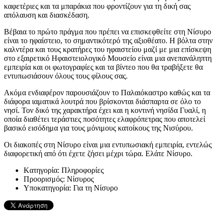
καφετέριες και τα μπαράκια που φροντίζουν για τη δική σας
απόλαυση και διασκέδαση.
Βέβαια το πρώτο πράγμα που πρέπει να επισκεφθείτε στη Νίσυρο
είναι το ηφαίστειο, το σημαντικότερό της αξιοθέατο. Η βόλτα στην
καλντέρα και τους κρατήρες του ηφαιστείου μαζί με μια επίσκεψη
στο εξαιρετικό Ηφαιστειολογικό Μουσείο είναι μια ανεπανάληπτη
εμπειρία και οι φωτογραφίες και τα βίντεο που θα τραβήξετε θα
εντυπωσιάσουν όλους τους φίλους σας.
Ακόμα ενδιαφέρον παρουσιάζουν το Παλαιόκαστρο καθώς και τα
διάφορα ιαματικά λουτρά που βρίσκονται διάσπαρτα σε όλο το
νησί. Τον δικό της χαρακτήρα έχει και η κοντινή νησίδα Γυαλί, η
οποία διαθέτει τεράστιες ποσότητες ελαφρόπετρας που αποτελεί
βασικό εισόδημα για τους μόνιμους κατοίκους της Νισύρου.
Οι διακοπές στη Νίσυρο είναι μια εντυπωσιακή εμπειρία, εντελώς
διαφορετική από ότι έχετε ζήσει μέχρι τώρα. Ελάτε Νίσυρο.
Kατηγορία:
Πληροφορίες
Προορισμός:
Νίσυρος
Υποκατηγορία:
Για τη Νίσυρο