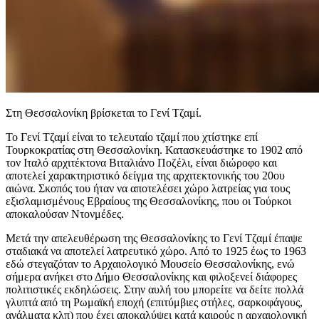
Στη Θεσσαλονίκη βρίσκεται το Γενί Τζαμί.
Το Γενί Τζαμί είναι το τελευταίο τζαμί που χτίστηκε επί
Τουρκοκρατίας στη Θεσσαλονίκη. Κατασκευάστηκε το 1902 από
τον Ιταλό αρχιτέκτονα Βιταλιάνο Ποζέλι, είναι διώροφο και
αποτελεί χαρακτηριστικό δείγμα της αρχιτεκτονικής του 20ου
αιώνα. Σκοπός του ήταν να αποτελέσει χώρο λατρείας για τους
εξισλαμισμένους Εβραίους της Θεσσαλονίκης, που οι Τούρκοι
αποκαλούσαν Ντονμέδες.
Μετά την απελευθέρωση της Θεσσαλονίκης το Γενί Τζαμί έπαψε
σταδιακά να αποτελεί λατρευτικό χώρο. Από το 1925 έως το 1963
εδώ στεγαζόταν το Αρχαιολογικό Μουσείο Θεσσαλονίκης, ενώ
σήμερα ανήκει στο Δήμο Θεσσαλονίκης και φιλοξενεί διάφορες
πολιτιστικές εκδηλώσεις. Στην αυλή του μπορείτε να δείτε πολλά
γλυπτά από τη Ρωμαϊκή εποχή (επιτύμβιες στήλες, σαρκοφάγους,
αγάλματα κλπ) που έχει αποκαλύψει κατά καιρούς η αρχαιολογική