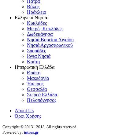
Πάτρα
Βόλος
Ηράκλειο
Ελληνικά Νησιά
Κυκλάδες
Μικρές Κυκλάδες
Δωδεκάνησα
Νησιά Βορείου Αιγαίου
Νησιά Αργοσαρωνικού
Σποράδες
Ιόνια Νησιά
Κρήτη
Ηπειρωτική Ελλάδα
Θράκη
Μακεδονία
Ήπειρος
Θεσσαλία
Στερεά Ελλάδα
Πελοπόννησος
About Us
Όροι Χρήσης
Copyright © 2013 - 2018. All rights reserved.
Powered by:
intros.gr