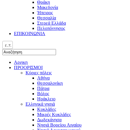
Θράκη
Μακεδονία
Ήπειρος
Θεσσαλία
Στερεά Ελλάδα
Πελοπόννησος
ΕΠΙΚΟΙΝΩΝΙΑ
ελ
Αρχικη
ΠΡΟΟΡΙΣΜΟΙ
Κύριες πόλεις
Αθήνα
Θεσσαλονίκη
Πάτρα
Βόλος
Ηράκλειο
Ελληνικά νησιά
Κυκλάδες
Μικρές Κυκλάδες
Δωδεκάνησα
Νησιά Βορείου Αιγαίου