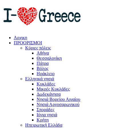
Αρχικη
ΠΡΟΟΡΙΣΜΟΙ
Κύριες πόλεις
Αθήνα
Θεσσαλονίκη
Πάτρα
Βόλος
Ηράκλειο
Ελληνικά νησιά
Κυκλάδες
Μικρές Κυκλάδες
Δωδεκάνησα
Νησιά Βορείου Αιγαίου
Νησιά Αργοσαρωνικού
Σποράδες
Ιόνια νησιά
Κρήτη
Ηπειρωτική Ελλάδα