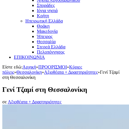
Νησιά Αργοσαρωνικού
Σποράδες
Ιόνια νησιά
Κρήτη
Ηπειρωτική Ελλάδα
Θράκη
Μακεδονία
Ήπειρος
Θεσσαλία
Στερεά Ελλάδα
Πελοπόννησος
ΕΠΙΚΟΙΝΩΝΙΑ
Είστε εδώ:
Αρχική
»
ΠΡΟΟΡΙΣΜΟΙ
»
Κύριες
πόλεις
»
Θεσσαλονίκη
»
Αξιοθέατα + Δραστηριότητες
»
Γενί Τζαμί
στη Θεσσαλονίκη
Γενί Τζαμί στη Θεσσαλονίκη
σε
Αξιοθέατα + Δραστηριότητες