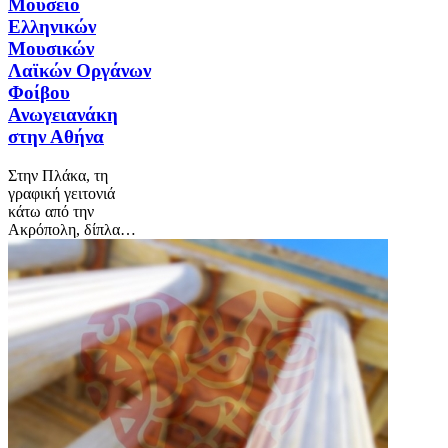
Μουσείο
Ελληνικών
Μουσικών
Λαϊκών Οργάνων
Φοίβου
Ανωγειανάκη
στην Αθήνα
Στην Πλάκα, τη
γραφική γειτονιά
κάτω από την
Ακρόπολη, δίπλα…