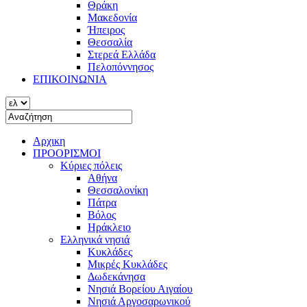
Θράκη
Μακεδονία
Ήπειρος
Θεσσαλία
Στερεά Ελλάδα
Πελοπόννησος
ΕΠΙΚΟΙΝΩΝΙΑ
Αρχικη
ΠΡΟΟΡΙΣΜΟΙ
Κύριες πόλεις
Αθήνα
Θεσσαλονίκη
Πάτρα
Βόλος
Ηράκλειο
Ελληνικά νησιά
Κυκλάδες
Μικρές Κυκλάδες
Δωδεκάνησα
Νησιά Βορείου Αιγαίου
Νησιά Αργοσαρωνικού