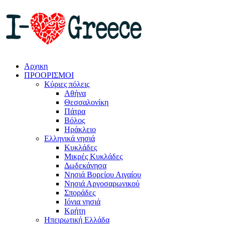
Αρχικη
ΠΡΟΟΡΙΣΜΟΙ
Κύριες πόλεις
Αθήνα
Θεσσαλονίκη
Πάτρα
Βόλος
Ηράκλειο
Ελληνικά νησιά
Κυκλάδες
Μικρές Κυκλάδες
Δωδεκάνησα
Νησιά Βορείου Αιγαίου
Νησιά Αργοσαρωνικού
Σποράδες
Ιόνια νησιά
Κρήτη
Ηπειρωτική Ελλάδα