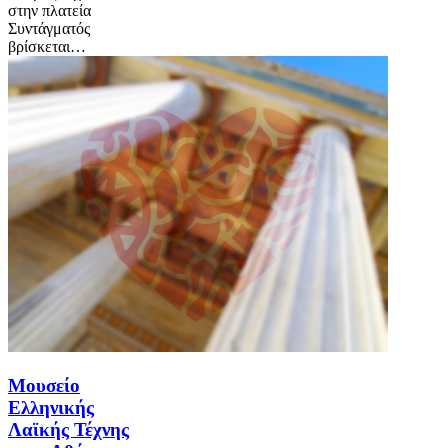
στην πλατεία
Συντάγματός
βρίσκεται…
Μουσείο
Ελληνικής
Λαϊκής Τέχνης