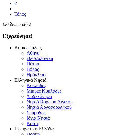
2
Τέλος
Σελίδα 1 από 2
Εξερεύνησε!
Κύριες πόλεις
Αθήνα
Θεσσαλονίκη
Πάτρα
Βόλος
Ηράκλειο
Ελληνικά Νησιά
Κυκλάδες
Μικρές Κυκλάδες
Δωδεκάνησα
Νησιά Βορείου Αιγαίου
Νησιά Αργοσαρωνικού
Σποράδες
Ιόνια Νησιά
Κρήτη
Ηπειρωτική Ελλάδα
Θράκη