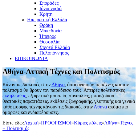
Σποράδες
Ιόνια νησιά
Κρήτη
Ηπειρωτική Ελλάδα
Θράκη
Μακεδονία
Ήπειρος
Θεσσαλία
Στερεά Ελλάδα
Πελοπόννησος
ΕΠΙΚΟΙΝΩΝΙΑ
Αθήνα-Αττική Τέχνες και Πολιτισμός
Κάνοντας διακοπές στην
Αθήνα
, όσοι αγαπούν τις τέχνες και τον
πολιτισμό θα βρουν τον παράδεισο τους. Άπειρες πολιτιστικές
εκδηλώσεις
, εξαιρετικά μουσεία, συναυλίες, μπουζούκια,
θεατρικές παραστάσεις, εκθέσεις ζωγραφικής, γλυπτικής και γενικά
κάθε μορφής τέχνης κάνουν τις διακοπές στην
Αθήνα
ακόμα πιο
όμορφες και ενδιαφέρουσες.
Είστε εδώ:
Αρχική
»
ΠΡΟΟΡΙΣΜΟΙ
»
Κύριες πόλεις
»
Αθήνα
»
Τέχνες
+ Πολιτισμός