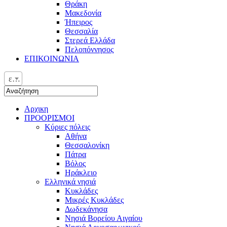
Θράκη
Μακεδονία
Ήπειρος
Θεσσαλία
Στερεά Ελλάδα
Πελοπόννησος
ΕΠΙΚΟΙΝΩΝΙΑ
ελ
Αρχικη
ΠΡΟΟΡΙΣΜΟΙ
Κύριες πόλεις
Αθήνα
Θεσσαλονίκη
Πάτρα
Βόλος
Ηράκλειο
Ελληνικά νησιά
Κυκλάδες
Μικρές Κυκλάδες
Δωδεκάνησα
Νησιά Βορείου Αιγαίου