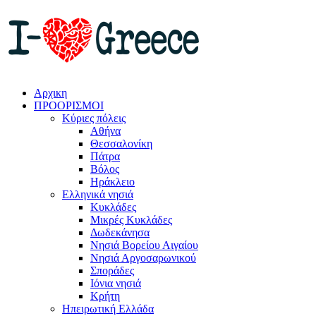
Αρχικη
ΠΡΟΟΡΙΣΜΟΙ
Κύριες πόλεις
Αθήνα
Θεσσαλονίκη
Πάτρα
Βόλος
Ηράκλειο
Ελληνικά νησιά
Κυκλάδες
Μικρές Κυκλάδες
Δωδεκάνησα
Νησιά Βορείου Αιγαίου
Νησιά Αργοσαρωνικού
Σποράδες
Ιόνια νησιά
Κρήτη
Ηπειρωτική Ελλάδα