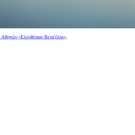
 Αθηνών «Ελευθέριος Βενιζέλος»
.