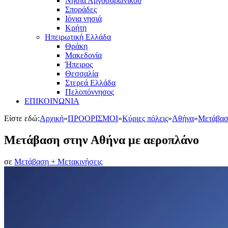
Νησιά Αργοσαρωνικού
Σποράδες
Ιόνια νησιά
Κρήτη
Ηπειρωτική Ελλάδα
Θράκη
Μακεδονία
Ήπειρος
Θεσσαλία
Στερεά Ελλάδα
Πελοπόννησος
ΕΠΙΚΟΙΝΩΝΙΑ
Είστε εδώ:
Αρχική
»
ΠΡΟΟΡΙΣΜΟΙ
»
Κύριες πόλεις
»
Αθήνα
»
Μετάβασ
Μετάβαση στην Αθήνα με αεροπλάνο
σε
Μετάβαση + Μετακινήσεις