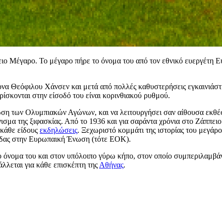
ιο Μέγαρο. Το μέγαρο πήρε το όνομα του από τον εθνικό ευεργέτη Ε
τονα Θεόφιλου Χάνσεν και μετά από πολλές καθυστερήσεις εγκαινιάσ
ρίσκονται στην είσοδό του είναι κορινθιακού ρυθμού.
ση των Ολυμπιακών Αγώνων, και να λειτουργήσει σαν αίθουσα εκθέσε
σμα της ξιφασκίας. Από το 1936 και για σαράντα χρόνια στο Ζάππει
 κάθε είδους
εκδηλώσεις
. Ξεχωριστό κομμάτι της ιστορίας του μεγάρ
άδας στην Ευρωπαική Ένωση (τότε ΕΟΚ).
 όνομα του και στον υπόλοιπο γύρω κήπο, στον οποίο συμπεριλαμβάνον
άλλεται για κάθε επισκέπτη της
Αθήνας
.