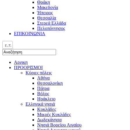
Θράκη
Μακεδονία
Ήπειρος
Θεσσαλία
Στερεά Ελλάδα
Πελοπόννησος
ΕΠΙΚΟΙΝΩΝΙΑ
ελ
Αρχικη
ΠΡΟΟΡΙΣΜΟΙ
Κύριες πόλεις
Αθήνα
Θεσσαλονίκη
Πάτρα
Βόλος
Ηράκλειο
Ελληνικά νησιά
Κυκλάδες
Μικρές Κυκλάδες
Δωδεκάνησα
Νησιά Βορείου Αιγαίου