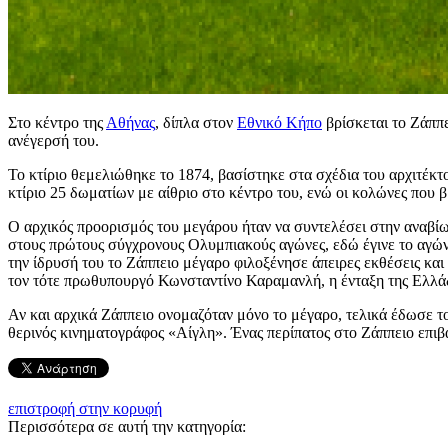
Στο κέντρο της
Αθήνας
, δίπλα στον
Εθνικό Κήπο
βρίσκεται το Ζάππε
ανέγερσή του.
Το κτίριο θεμελιώθηκε το 1874, βασίστηκε στα σχέδια του αρχιτέκ
κτίριο 25 δωματίων με αίθριο στο κέντρο του, ενώ οι κολώνες που β
Ο αρχικός προορισμός του μεγάρου ήταν να συντελέσει στην αναβίω
στους πρώτους σύγχρονους Ολυμπιακούς αγώνες, εδώ έγινε το αγώνι
την ίδρυσή του το Ζάππειο μέγαρο φιλοξένησε άπειρες εκθέσεις και
τον τότε πρωθυπουργό Κωνσταντίνο Καραμανλή, η ένταξη της Ελλ
Αν και αρχικά Ζάππειο ονομαζόταν μόνο το μέγαρο, τελικά έδωσε το
θερινός κινηματογράφος «Αίγλη». Ένας περίπατος στο Ζάππειο επιβ
επιστροφή στην κορυφή
Περισσότερα σε αυτή την κατηγορία: