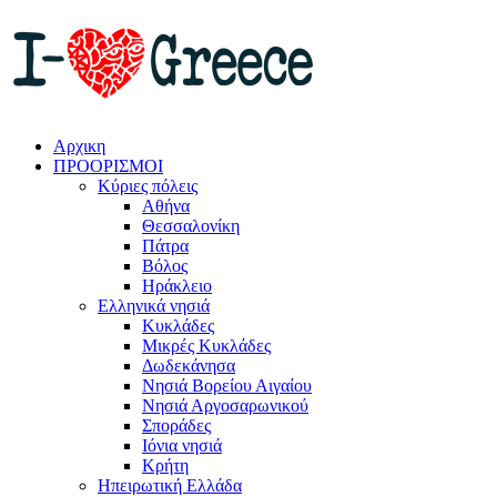
Αρχικη
ΠΡΟΟΡΙΣΜΟΙ
Κύριες πόλεις
Αθήνα
Θεσσαλονίκη
Πάτρα
Βόλος
Ηράκλειο
Ελληνικά νησιά
Κυκλάδες
Μικρές Κυκλάδες
Δωδεκάνησα
Νησιά Βορείου Αιγαίου
Νησιά Αργοσαρωνικού
Σποράδες
Ιόνια νησιά
Κρήτη
Ηπειρωτική Ελλάδα