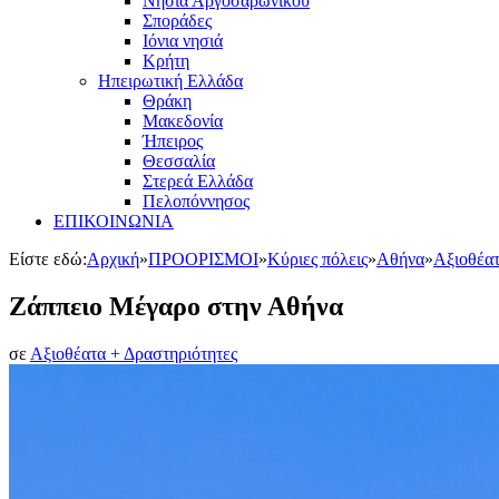
Νησιά Αργοσαρωνικού
Σποράδες
Ιόνια νησιά
Κρήτη
Ηπειρωτική Ελλάδα
Θράκη
Μακεδονία
Ήπειρος
Θεσσαλία
Στερεά Ελλάδα
Πελοπόννησος
ΕΠΙΚΟΙΝΩΝΙΑ
Είστε εδώ:
Αρχική
»
ΠΡΟΟΡΙΣΜΟΙ
»
Κύριες πόλεις
»
Αθήνα
»
Αξιοθέατ
Ζάππειο Μέγαρο στην Αθήνα
σε
Αξιοθέατα + Δραστηριότητες