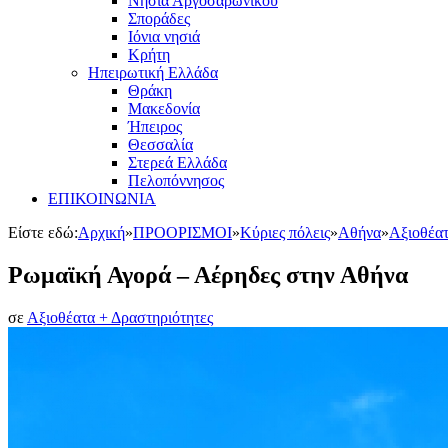
Νησιά Αργοσαρωνικού
Σποράδες
Ιόνια νησιά
Κρήτη
Ηπειρωτική Ελλάδα
Θράκη
Μακεδονία
Ήπειρος
Θεσσαλία
Στερεά Ελλάδα
Πελοπόννησος
ΕΠΙΚΟΙΝΩΝΙΑ
Είστε εδώ:
Αρχική
»
ΠΡΟΟΡΙΣΜΟΙ
»
Κύριες πόλεις
»
Αθήνα
»
Αξιοθέατ
Ρωμαϊκή Αγορά – Αέρηδες στην Αθήνα
σε
Αξιοθέατα + Δραστηριότητες