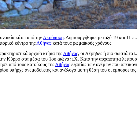
συνοικία κάτω από την
Ακρόπολη
. Δημιουργήθηκε μεταξύ 19 και 11 π
μπορικό κέντρο της
Αθήνας
κατά τους ρωμαϊκούς χρόνους.
ρακτηριστικά αρχαία κτίρια της
Αθήνας
, οι Αέρηδες ή πιο σωστά το 
ην Κύρρο στα μέσα του 1ου αιώνα π.Χ. Κατά την αρχαιότητα λειτουρ
τησε από τους κατοίκους της
Αθήνας
εξαιτίας των ανέμων που απεικον
τιρίου υπήρχε ανεμοδείκτης και ανάλογα με τη θέση του οι έμποροι τη