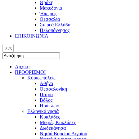
Θράκη
Μακεδονία
Ήπειρος
Θεσσαλία
Στερεά Ελλάδα
Πελοπόννησος
ΕΠΙΚΟΙΝΩΝΙΑ
ελ
Αρχικη
ΠΡΟΟΡΙΣΜΟΙ
Κύριες πόλεις
Αθήνα
Θεσσαλονίκη
Πάτρα
Βόλος
Ηράκλειο
Ελληνικά νησιά
Κυκλάδες
Μικρές Κυκλάδες
Δωδεκάνησα
Νησιά Βορείου Αιγαίου