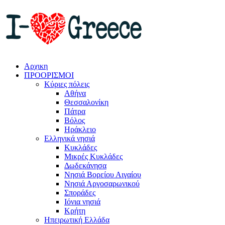
Αρχικη
ΠΡΟΟΡΙΣΜΟΙ
Κύριες πόλεις
Αθήνα
Θεσσαλονίκη
Πάτρα
Βόλος
Ηράκλειο
Ελληνικά νησιά
Κυκλάδες
Μικρές Κυκλάδες
Δωδεκάνησα
Νησιά Βορείου Αιγαίου
Νησιά Αργοσαρωνικού
Σποράδες
Ιόνια νησιά
Κρήτη
Ηπειρωτική Ελλάδα