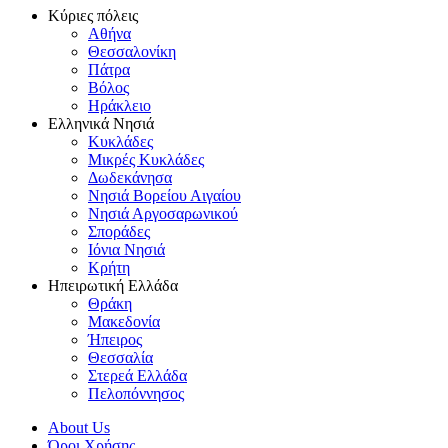
Κύριες πόλεις
Αθήνα
Θεσσαλονίκη
Πάτρα
Βόλος
Ηράκλειο
Ελληνικά Νησιά
Κυκλάδες
Μικρές Κυκλάδες
Δωδεκάνησα
Νησιά Βορείου Αιγαίου
Νησιά Αργοσαρωνικού
Σποράδες
Ιόνια Νησιά
Κρήτη
Ηπειρωτική Ελλάδα
Θράκη
Μακεδονία
Ήπειρος
Θεσσαλία
Στερεά Ελλάδα
Πελοπόννησος
About Us
Όροι Χρήσης