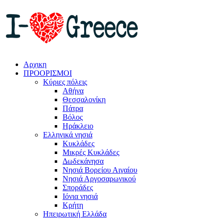
Αρχικη
ΠΡΟΟΡΙΣΜΟΙ
Κύριες πόλεις
Αθήνα
Θεσσαλονίκη
Πάτρα
Βόλος
Ηράκλειο
Ελληνικά νησιά
Κυκλάδες
Μικρές Κυκλάδες
Δωδεκάνησα
Νησιά Βορείου Αιγαίου
Νησιά Αργοσαρωνικού
Σποράδες
Ιόνια νησιά
Κρήτη
Ηπειρωτική Ελλάδα