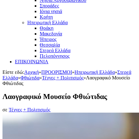
Νησιά Αργοσαρωνικού
Σποράδες
Ιόνια νησιά
Κρήτη
Ηπειρωτική Ελλάδα
Θράκη
Μακεδονία
Ήπειρος
Θεσσαλία
Στερεά Ελλάδα
Πελοπόννησος
ΕΠΙΚΟΙΝΩΝΙΑ
Είστε εδώ:
Αρχική
»
ΠΡΟΟΡΙΣΜΟΙ
»
Ηπειρωτική Ελλάδα
»
Στερεά
Ελλάδα
»
Φθιώτιδα
»
Τέχνες + Πολιτισμός
»
Λαογραφικό Μουσείο
Φθιώτιδας
Λαογραφικό Μουσείο Φθιώτιδας
σε
Τέχνες + Πολιτισμός