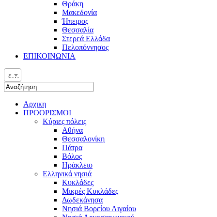
Θράκη
Μακεδονία
Ήπειρος
Θεσσαλία
Στερεά Ελλάδα
Πελοπόννησος
ΕΠΙΚΟΙΝΩΝΙΑ
ελ
Αρχικη
ΠΡΟΟΡΙΣΜΟΙ
Κύριες πόλεις
Αθήνα
Θεσσαλονίκη
Πάτρα
Βόλος
Ηράκλειο
Ελληνικά νησιά
Κυκλάδες
Μικρές Κυκλάδες
Δωδεκάνησα
Νησιά Βορείου Αιγαίου