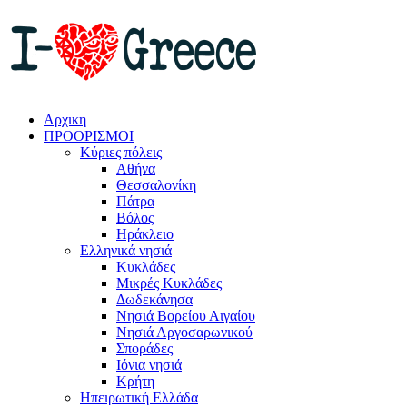
Αρχικη
ΠΡΟΟΡΙΣΜΟΙ
Κύριες πόλεις
Αθήνα
Θεσσαλονίκη
Πάτρα
Βόλος
Ηράκλειο
Ελληνικά νησιά
Κυκλάδες
Μικρές Κυκλάδες
Δωδεκάνησα
Νησιά Βορείου Αιγαίου
Νησιά Αργοσαρωνικού
Σποράδες
Ιόνια νησιά
Κρήτη
Ηπειρωτική Ελλάδα