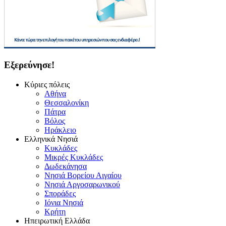
Εξερεύνησε!
Κύριες πόλεις
Αθήνα
Θεσσαλονίκη
Πάτρα
Βόλος
Ηράκλειο
Ελληνικά Νησιά
Κυκλάδες
Μικρές Κυκλάδες
Δωδεκάνησα
Νησιά Βορείου Αιγαίου
Νησιά Αργοσαρωνικού
Σποράδες
Ιόνια Νησιά
Κρήτη
Ηπειρωτική Ελλάδα