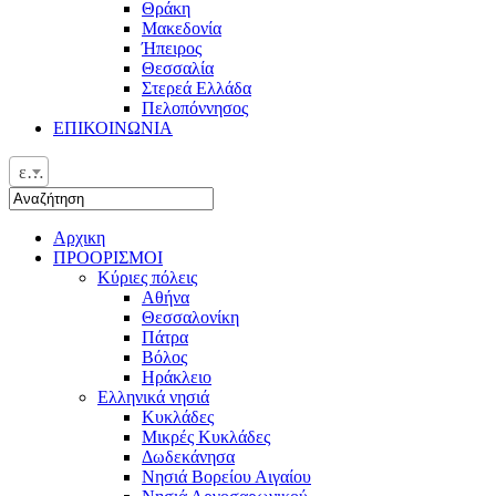
Θράκη
Μακεδονία
Ήπειρος
Θεσσαλία
Στερεά Ελλάδα
Πελοπόννησος
ΕΠΙΚΟΙΝΩΝΙΑ
ελ
Αρχικη
ΠΡΟΟΡΙΣΜΟΙ
Κύριες πόλεις
Αθήνα
Θεσσαλονίκη
Πάτρα
Βόλος
Ηράκλειο
Ελληνικά νησιά
Κυκλάδες
Μικρές Κυκλάδες
Δωδεκάνησα
Νησιά Βορείου Αιγαίου