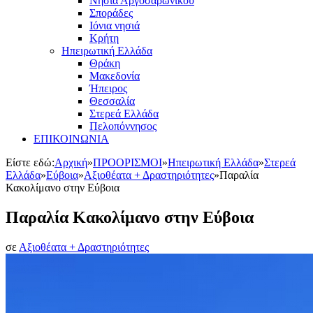
Νησιά Αργοσαρωνικού
Σποράδες
Ιόνια νησιά
Κρήτη
Ηπειρωτική Ελλάδα
Θράκη
Μακεδονία
Ήπειρος
Θεσσαλία
Στερεά Ελλάδα
Πελοπόννησος
ΕΠΙΚΟΙΝΩΝΙΑ
Είστε εδώ:
Αρχική
»
ΠΡΟΟΡΙΣΜΟΙ
»
Ηπειρωτική Ελλάδα
»
Στερεά
Ελλάδα
»
Εύβοια
»
Αξιοθέατα + Δραστηριότητες
»
Παραλία
Κακολίμανο στην Εύβοια
Παραλία Κακολίμανο στην Εύβοια
σε
Αξιοθέατα + Δραστηριότητες