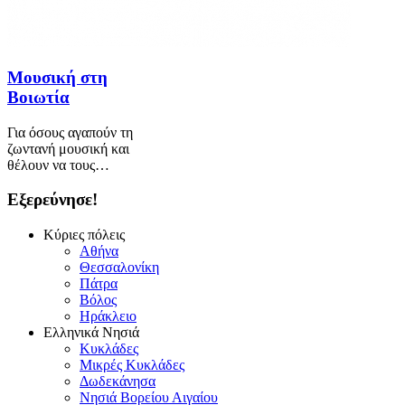
Μουσική στη
Βοιωτία
Για όσους αγαπούν τη
ζωντανή μουσική και
θέλουν να τους…
Εξερεύνησε!
Κύριες πόλεις
Αθήνα
Θεσσαλονίκη
Πάτρα
Βόλος
Ηράκλειο
Ελληνικά Νησιά
Κυκλάδες
Μικρές Κυκλάδες
Δωδεκάνησα
Νησιά Βορείου Αιγαίου