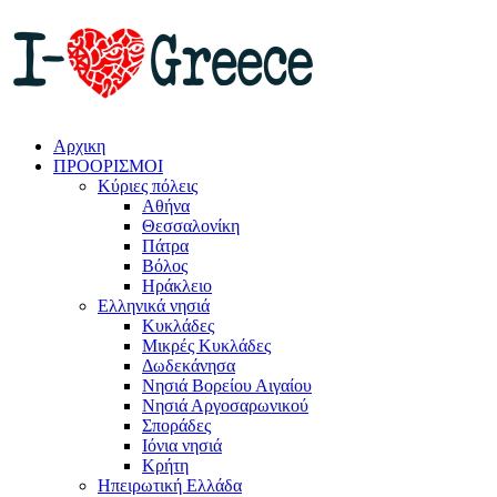
Αρχικη
ΠΡΟΟΡΙΣΜΟΙ
Κύριες πόλεις
Αθήνα
Θεσσαλονίκη
Πάτρα
Βόλος
Ηράκλειο
Ελληνικά νησιά
Κυκλάδες
Μικρές Κυκλάδες
Δωδεκάνησα
Νησιά Βορείου Αιγαίου
Νησιά Αργοσαρωνικού
Σποράδες
Ιόνια νησιά
Κρήτη
Ηπειρωτική Ελλάδα