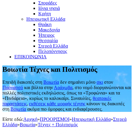
Σποράδες
Ιόνια νησιά
Κρήτη
Ηπειρωτική Ελλάδα
Θράκη
Μακεδονία
Ήπειρος
Θεσσαλία
Στερεά Ελλάδα
Πελοπόννησος
ΕΠΙΚΟΙΝΩΝΙΑ
Βοιωτία Τέχνες και Πολιτισμός
Επειδή διακοπές στη
Βοιωτία
δεν σημαίνει μόνο
σκι
στον
Παρνασσό
και βόλτα στην
Αράχωβα
, στο νομό διοργανώνονται και
πολλές πολιτιστικές εκδηλώσεις, όπως τα «Τροφώνια» και τα
«Πινδάρεια», κυρίως το καλοκαίρι. Συναυλίες,
θεατρικές
παραστάσεις
,
εκθέσεις κάθε μορφής τέχνης
κάνουν τις διακοπές
στη
Βοιωτία
ακόμα πιο όμορφες και ενδιαφέρουσες.
Είστε εδώ:
Αρχική
»
ΠΡΟΟΡΙΣΜΟΙ
»
Ηπειρωτική Ελλάδα
»
Στερεά
Ελλάδα
»
Βοιωτία
»
Τέχνες + Πολιτισμός