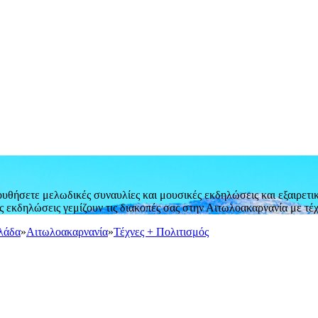
θήσετε μελωδικές συναυλίες και μουσικές εκδηλώσεις και εξαιρετικ
ές εκδηλώσεις γεμίζουν τις διακοπές σας στην Αιτωλοακαρνανία με τέχ
λάδα
»
Αιτωλοακαρνανία
»
Τέχνες + Πολιτισμός