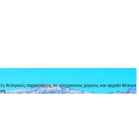
ές θεατρικές παραστάσεις σε σύγχρονους χώρους και αρχαία θέατρα
νη.