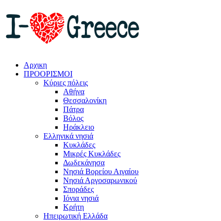
Αρχικη
ΠΡΟΟΡΙΣΜΟΙ
Κύριες πόλεις
Αθήνα
Θεσσαλονίκη
Πάτρα
Βόλος
Ηράκλειο
Ελληνικά νησιά
Κυκλάδες
Μικρές Κυκλάδες
Δωδεκάνησα
Νησιά Βορείου Αιγαίου
Νησιά Αργοσαρωνικού
Σποράδες
Ιόνια νησιά
Κρήτη
Ηπειρωτική Ελλάδα