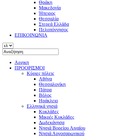
Θράκη
Μακεδονία
Ήπειρος
Θεσσαλία
Στερεά Ελλάδα
Πελοπόννησος
ΕΠΙΚΟΙΝΩΝΙΑ
Αρχικη
ΠΡΟΟΡΙΣΜΟΙ
Κύριες πόλεις
Αθήνα
Θεσσαλονίκη
Πάτρα
Βόλος
Ηράκλειο
Ελληνικά νησιά
Κυκλάδες
Μικρές Κυκλάδες
Δωδεκάνησα
Νησιά Βορείου Αιγαίου
Νησιά Αργοσαρωνικού