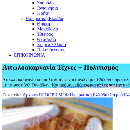
Σποράδες
Ιόνια νησιά
Κρήτη
Ηπειρωτική Ελλάδα
Θράκη
Μακεδονία
Ήπειρος
Θεσσαλία
Στερεά Ελλάδα
Πελοπόννησος
ΕΠΙΚΟΙΝΩΝΙΑ
Αιτωλοακαρνανία Τέχνες + Πολιτισμός
Αιτωλοακαρνανία και πολιτισμός είναι συνώνυμα. Εδώ θα παρακολου
με το φεστιβάλ Οινιάδων. Και ακόμα εκθέσεις και άλλες πολιτιστικ
Είστε εδώ:
Αρχική
»
ΠΡΟΟΡΙΣΜΟΙ
»
Ηπειρωτική Ελλάδα
»
Στερεά Ελ