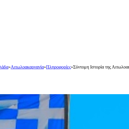
λάδα
»
Αιτωλοακαρνανία
»
Πληροφορίες
»
Σύντομη Ιστορία της Αιτωλοα