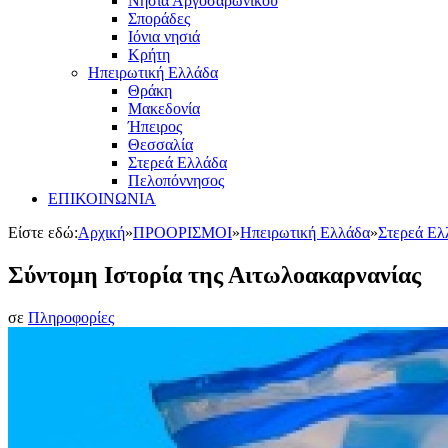
Νησιά Αργοσαρωνικού
Σποράδες
Ιόνια νησιά
Κρήτη
Ηπειρωτική Ελλάδα
Θράκη
Μακεδονία
Ήπειρος
Θεσσαλία
Στερεά Ελλάδα
Πελοπόννησος
ΕΠΙΚΟΙΝΩΝΙΑ
Είστε εδώ:
Αρχική
»
ΠΡΟΟΡΙΣΜΟΙ
»
Ηπειρωτική Ελλάδα
»
Στερεά Ελ
Σύντομη Ιστορία της Αιτωλοακαρνανίας
σε
Πληροφορίες