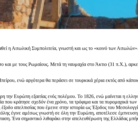
αθεί η Αιτωλική Συμπολιτεία, γνωστή και ως το «κοινό των Αιτωλών
ο και με τους Ρωμαίους. Μετά τη ναυμαχία στο Άκτιο (31 π.Χ.), αρκ
πείρου, ενώ αργότερα θα περάσει σε τουρκικά χέρια εκτός από κάπο
η την Ευρώπη εξαιτίας ενός πολέμου. Το 1826, ενώ μαίνεται η ελλη
 που κράτησε σχεδόν ένα χρόνο, τα τρόφιμα και τα πυρομαχικά των υ
 έξοδο απελπισίας που έμεινε στην ιστορία ως Έξοδος του Μεσολογγ
όλης έγινε αμέσως γνωστή σε όλη την Ευρώπη, αποτέλεσε έμπνευση γι
σταση. Ένα σημαντικό λιθαράκι στην απελευθέρωση της Ελλάδας μπήκ