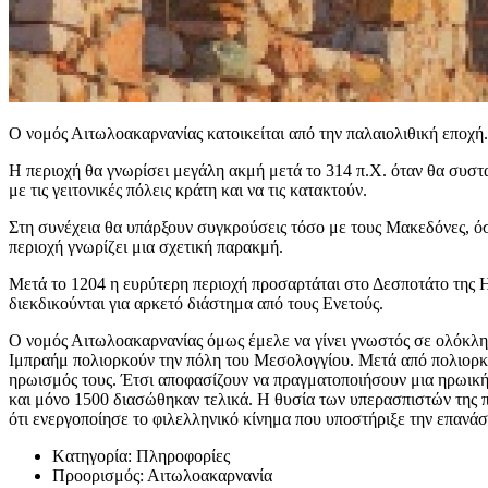
Ο νομός Αιτωλοακαρνανίας κατοικείται από την παλαιολιθική εποχή.
Η περιοχή θα γνωρίσει μεγάλη ακμή μετά το 314 π.Χ. όταν θα συστ
με τις γειτονικές πόλεις κράτη και να τις κατακτούν.
Στη συνέχεια θα υπάρξουν συγκρούσεις τόσο με τους Μακεδόνες, όσ
περιοχή γνωρίζει μια σχετική παρακμή.
Μετά το 1204 η ευρύτερη περιοχή προσαρτάται στο Δεσποτάτο της Η
διεκδικούνται για αρκετό διάστημα από τους Ενετούς.
Ο νομός Αιτωλοακαρνανίας όμως έμελε να γίνει γνωστός σε ολόκληρ
Ιμπραήμ πολιορκούν την πόλη του Μεσολογγίου. Μετά από πολιορκία
ηρωισμός τους. Έτσι αποφασίζουν να πραγματοποιήσουν μια ηρωική
και μόνο 1500 διασώθηκαν τελικά. Η θυσία των υπερασπιστών της π
ότι ενεργοποίησε το φιλελληνικό κίνημα που υποστήριξε την επανά
Kατηγορία:
Πληροφορίες
Προορισμός:
Αιτωλοακαρνανία