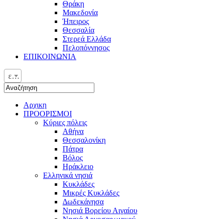
Θράκη
Μακεδονία
Ήπειρος
Θεσσαλία
Στερεά Ελλάδα
Πελοπόννησος
ΕΠΙΚΟΙΝΩΝΙΑ
ελ
Αρχικη
ΠΡΟΟΡΙΣΜΟΙ
Κύριες πόλεις
Αθήνα
Θεσσαλονίκη
Πάτρα
Βόλος
Ηράκλειο
Ελληνικά νησιά
Κυκλάδες
Μικρές Κυκλάδες
Δωδεκάνησα
Νησιά Βορείου Αιγαίου