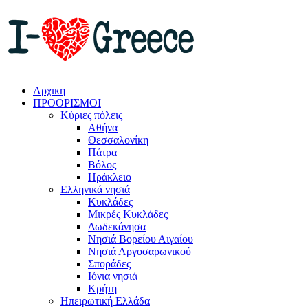
Αρχικη
ΠΡΟΟΡΙΣΜΟΙ
Κύριες πόλεις
Αθήνα
Θεσσαλονίκη
Πάτρα
Βόλος
Ηράκλειο
Ελληνικά νησιά
Κυκλάδες
Μικρές Κυκλάδες
Δωδεκάνησα
Νησιά Βορείου Αιγαίου
Νησιά Αργοσαρωνικού
Σποράδες
Ιόνια νησιά
Κρήτη
Ηπειρωτική Ελλάδα