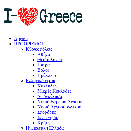
Αρχικη
ΠΡΟΟΡΙΣΜΟΙ
Κύριες πόλεις
Αθήνα
Θεσσαλονίκη
Πάτρα
Βόλος
Ηράκλειο
Ελληνικά νησιά
Κυκλάδες
Μικρές Κυκλάδες
Δωδεκάνησα
Νησιά Βορείου Αιγαίου
Νησιά Αργοσαρωνικού
Σποράδες
Ιόνια νησιά
Κρήτη
Ηπειρωτική Ελλάδα