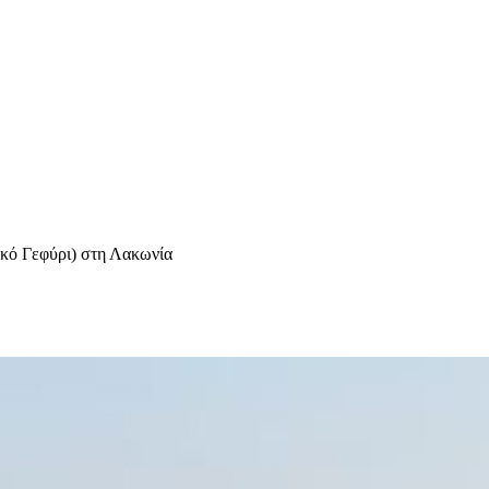
ικό Γεφύρι) στη Λακωνία