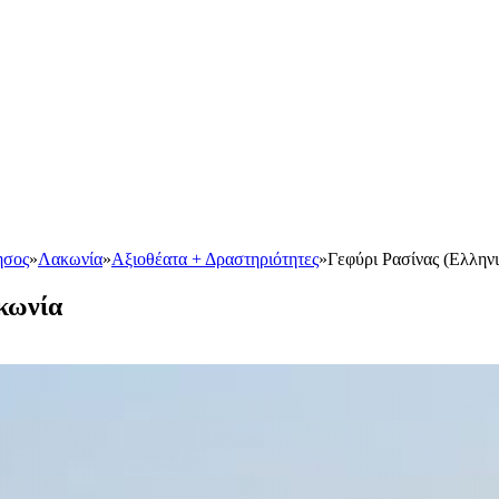
ησος
»
Λακωνία
»
Αξιοθέατα + Δραστηριότητες
»
Γεφύρι Ρασίνας (Ελλην
κωνία