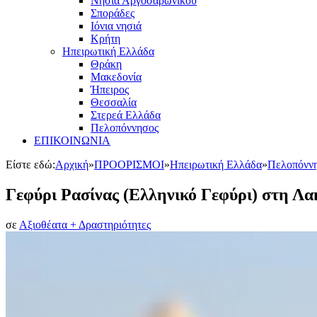
Νησιά Αργοσαρωνικού
Σποράδες
Ιόνια νησιά
Κρήτη
Ηπειρωτική Ελλάδα
Θράκη
Μακεδονία
Ήπειρος
Θεσσαλία
Στερεά Ελλάδα
Πελοπόννησος
ΕΠΙΚΟΙΝΩΝΙΑ
Είστε εδώ:
Αρχική
»
ΠΡΟΟΡΙΣΜΟΙ
»
Ηπειρωτική Ελλάδα
»
Πελοπόνν
Γεφύρι Ρασίνας (Ελληνικό Γεφύρι) στη Λα
σε
Αξιοθέατα + Δραστηριότητες