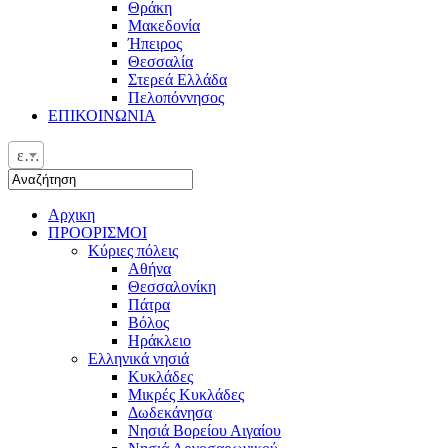
Θράκη
Μακεδονία
Ήπειρος
Θεσσαλία
Στερεά Ελλάδα
Πελοπόννησος
ΕΠΙΚΟΙΝΩΝΙΑ
ελ
Αρχικη
ΠΡΟΟΡΙΣΜΟΙ
Κύριες πόλεις
Αθήνα
Θεσσαλονίκη
Πάτρα
Βόλος
Ηράκλειο
Ελληνικά νησιά
Κυκλάδες
Μικρές Κυκλάδες
Δωδεκάνησα
Νησιά Βορείου Αιγαίου