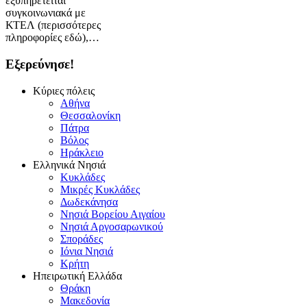
εξυπηρετείται
συγκοινωνιακά με
ΚΤΕΛ (περισσότερες
πληροφορίες εδώ),…
Εξερεύνησε!
Κύριες πόλεις
Αθήνα
Θεσσαλονίκη
Πάτρα
Βόλος
Ηράκλειο
Ελληνικά Νησιά
Κυκλάδες
Μικρές Κυκλάδες
Δωδεκάνησα
Νησιά Βορείου Αιγαίου
Νησιά Αργοσαρωνικού
Σποράδες
Ιόνια Νησιά
Κρήτη
Ηπειρωτική Ελλάδα
Θράκη
Μακεδονία