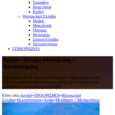
Σποράδες
Ιόνια νησιά
Κρήτη
Ηπειρωτική Ελλάδα
Θράκη
Μακεδονία
Ήπειρος
Θεσσαλία
Στερεά Ελλάδα
Πελοπόννησος
ΕΠΙΚΟΙΝΩΝΙΑ
Αχαΐα – Πάτρα Μετάβαση +
Μετακινήσεις
Στην Αχαΐα και την πρωτεύουσά της την Πάτρα μπορείτε να
φτάσετε ταξιδεύοντας οδικώς, με τρένο, με πλοίο αλλά και
αεροπλάνο στο αεροδρόμιο Αράξου.
Είστε εδώ:
Αρχική
»
ΠΡΟΟΡΙΣΜΟΙ
»
Ηπειρωτική
Ελλάδα
»
Πελοπόννησος
»
Αχαΐα
»
Μετάβαση + Μετακινήσεις