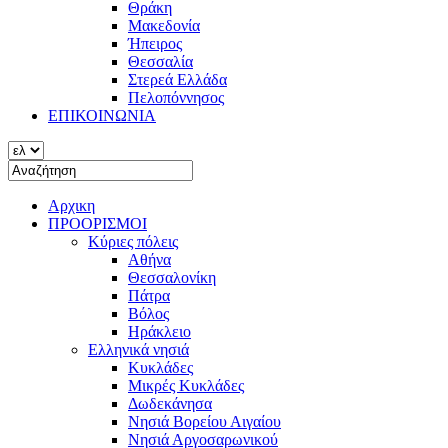
Θράκη
Μακεδονία
Ήπειρος
Θεσσαλία
Στερεά Ελλάδα
Πελοπόννησος
ΕΠΙΚΟΙΝΩΝΙΑ
Αρχικη
ΠΡΟΟΡΙΣΜΟΙ
Κύριες πόλεις
Αθήνα
Θεσσαλονίκη
Πάτρα
Βόλος
Ηράκλειο
Ελληνικά νησιά
Κυκλάδες
Μικρές Κυκλάδες
Δωδεκάνησα
Νησιά Βορείου Αιγαίου
Νησιά Αργοσαρωνικού