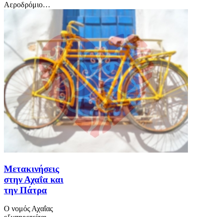
Αεροδρόμιο…
Μετακινήσεις
στην Αχαΐα και
την Πάτρα
Ο νομός Αχαΐας