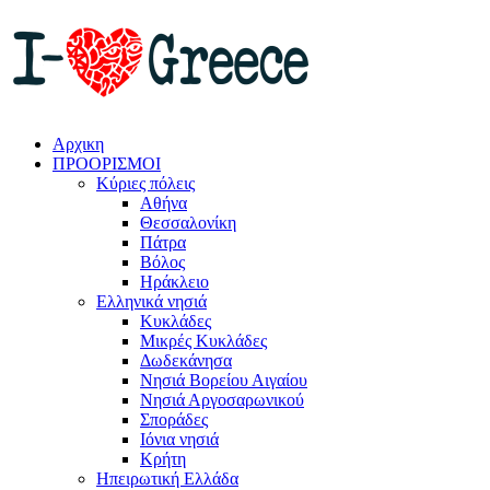
Αρχικη
ΠΡΟΟΡΙΣΜΟΙ
Κύριες πόλεις
Αθήνα
Θεσσαλονίκη
Πάτρα
Βόλος
Ηράκλειο
Ελληνικά νησιά
Κυκλάδες
Μικρές Κυκλάδες
Δωδεκάνησα
Νησιά Βορείου Αιγαίου
Νησιά Αργοσαρωνικού
Σποράδες
Ιόνια νησιά
Κρήτη
Ηπειρωτική Ελλάδα