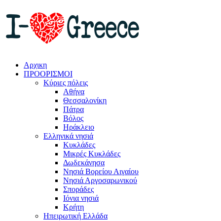
Αρχικη
ΠΡΟΟΡΙΣΜΟΙ
Κύριες πόλεις
Αθήνα
Θεσσαλονίκη
Πάτρα
Βόλος
Ηράκλειο
Ελληνικά νησιά
Κυκλάδες
Μικρές Κυκλάδες
Δωδεκάνησα
Νησιά Βορείου Αιγαίου
Νησιά Αργοσαρωνικού
Σποράδες
Ιόνια νησιά
Κρήτη
Ηπειρωτική Ελλάδα