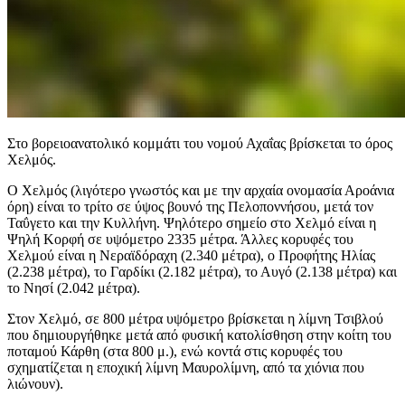
Στο βορειοανατολικό κομμάτι του νομού Αχαΐας βρίσκεται το όρος
Χελμός.
Ο Χελμός (λιγότερο γνωστός και με την αρχαία ονομασία Αροάνια
όρη) είναι το τρίτο σε ύψος βουνό της Πελοποννήσου, μετά τον
Ταΰγετο και την Κυλλήνη. Ψηλότερο σημείο στο Χελμό είναι η
Ψηλή Κορφή σε υψόμετρο 2335 μέτρα. Άλλες κορυφές του
Χελμού είναι η Νεραϊδόραχη (2.340 μέτρα), ο Προφήτης Ηλίας
(2.238 μέτρα), το Γαρδίκι (2.182 μέτρα), το Αυγό (2.138 μέτρα) και
το Νησί (2.042 μέτρα).
Στον Χελμό, σε 800 μέτρα υψόμετρο βρίσκεται η λίμνη Τσιβλού
που δημιουργήθηκε μετά από φυσική κατολίσθηση στην κοίτη του
ποταμού Κάρθη (στα 800 μ.), ενώ κοντά στις κορυφές του
σχηματίζεται η εποχική λίμνη Μαυρολίμνη, από τα χιόνια που
λιώνουν).