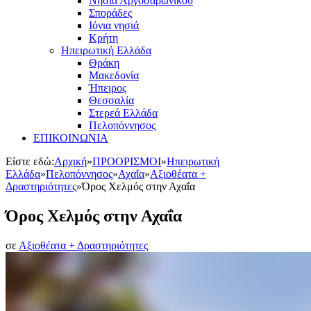
Νησιά Αργοσαρωνικού
Σποράδες
Ιόνια νησιά
Κρήτη
Ηπειρωτική Ελλάδα
Θράκη
Μακεδονία
Ήπειρος
Θεσσαλία
Στερεά Ελλάδα
Πελοπόννησος
ΕΠΙΚΟΙΝΩΝΙΑ
Είστε εδώ:
Αρχική
»
ΠΡΟΟΡΙΣΜΟΙ
»
Ηπειρωτική
Ελλάδα
»
Πελοπόννησος
»
Αχαΐα
»
Αξιοθέατα +
Δραστηριότητες
»
Όρος Χελμός στην Αχαΐα
Όρος Χελμός στην Αχαΐα
σε
Αξιοθέατα + Δραστηριότητες