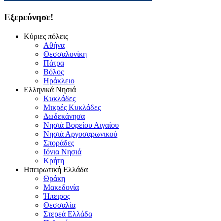
Εξερεύνησε!
Κύριες πόλεις
Αθήνα
Θεσσαλονίκη
Πάτρα
Βόλος
Ηράκλειο
Ελληνικά Νησιά
Κυκλάδες
Μικρές Κυκλάδες
Δωδεκάνησα
Νησιά Βορείου Αιγαίου
Νησιά Αργοσαρωνικού
Σποράδες
Ιόνια Νησιά
Κρήτη
Ηπειρωτική Ελλάδα
Θράκη
Μακεδονία
Ήπειρος
Θεσσαλία
Στερεά Ελλάδα