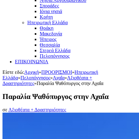
Νησιά Αργοσαρωνικού
Σποράδες
Ιόνια νησιά
Κρήτη
Ηπειρωτική Ελλάδα
Θράκη
Μακεδονία
Ήπειρος
Θεσσαλία
Στερεά Ελλάδα
Πελοπόννησος
ΕΠΙΚΟΙΝΩΝΙΑ
Είστε εδώ:
Αρχική
»
ΠΡΟΟΡΙΣΜΟΙ
»
Ηπειρωτική
Ελλάδα
»
Πελοπόννησος
»
Αχαΐα
»
Αξιοθέατα +
Δραστηριότητες
»
Παραλία Ψαθόπυργος στην Αχαΐα
Παραλία Ψαθόπυργος στην Αχαΐα
σε
Αξιοθέατα + Δραστηριότητες