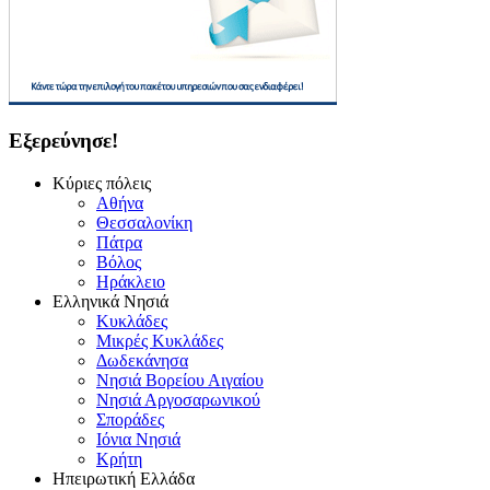
Εξερεύνησε!
Κύριες πόλεις
Αθήνα
Θεσσαλονίκη
Πάτρα
Βόλος
Ηράκλειο
Ελληνικά Νησιά
Κυκλάδες
Μικρές Κυκλάδες
Δωδεκάνησα
Νησιά Βορείου Αιγαίου
Νησιά Αργοσαρωνικού
Σποράδες
Ιόνια Νησιά
Κρήτη
Ηπειρωτική Ελλάδα