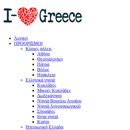
Αρχικη
ΠΡΟΟΡΙΣΜΟΙ
Κύριες πόλεις
Αθήνα
Θεσσαλονίκη
Πάτρα
Βόλος
Ηράκλειο
Ελληνικά νησιά
Κυκλάδες
Μικρές Κυκλάδες
Δωδεκάνησα
Νησιά Βορείου Αιγαίου
Νησιά Αργοσαρωνικού
Σποράδες
Ιόνια νησιά
Κρήτη
Ηπειρωτική Ελλάδα