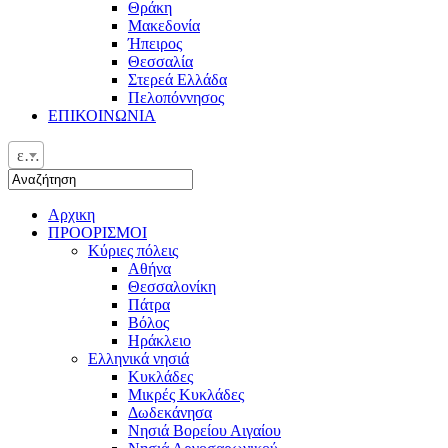
Θράκη
Μακεδονία
Ήπειρος
Θεσσαλία
Στερεά Ελλάδα
Πελοπόννησος
ΕΠΙΚΟΙΝΩΝΙΑ
ελ
Αρχικη
ΠΡΟΟΡΙΣΜΟΙ
Κύριες πόλεις
Αθήνα
Θεσσαλονίκη
Πάτρα
Βόλος
Ηράκλειο
Ελληνικά νησιά
Κυκλάδες
Μικρές Κυκλάδες
Δωδεκάνησα
Νησιά Βορείου Αιγαίου