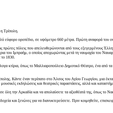
 η Τρίπολη.
ολύ εύφορο οροπέδιο, σε υψόμετρο 660 μέτρα. Πρώτη αναφορά του ον
 τις πρώτες πόλεις που απελευθερώνονται από τους εξεγερμένους Έλ
ρια του Ιμπραήμ, ο οποίος αποχωρώντας μετά τη ναυμαχία του Ναυαρί
 το 1830.
ογα κτίρια, όπως το Μαλλιαροπούλειο Δημοτικό Θέατρο, ένα από τα 
ίπολης. Κάντε έναν περίπατο στο Άλσος του Αγίου Γεωργίου, μια έκτ
 μουσικές εκδηλώσεις και θεατρικές παραστάσεις, αλλά και καταστήμ
ε όλη την Αρκαδία και να απολαύσετε τα αξιοθέατά της, όπως το Ναό
χεία και ξενώνες για να διανυκτερεύσετε. Πριν κοιμηθείτε, επισκεφθε