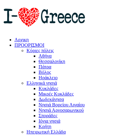
Αρχικη
ΠΡΟΟΡΙΣΜΟΙ
Κύριες πόλεις
Αθήνα
Θεσσαλονίκη
Πάτρα
Βόλος
Ηράκλειο
Ελληνικά νησιά
Κυκλάδες
Μικρές Κυκλάδες
Δωδεκάνησα
Νησιά Βορείου Αιγαίου
Νησιά Αργοσαρωνικού
Σποράδες
Ιόνια νησιά
Κρήτη
Ηπειρωτική Ελλάδα