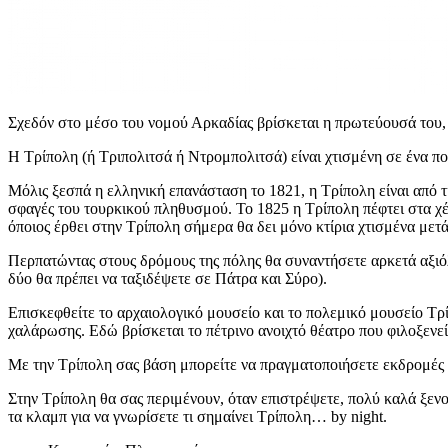
Σχεδόν στο μέσο του νομού Αρκαδίας βρίσκεται η πρωτεύουσά του,
Η Τρίπολη (ή Τριπολιτσά ή Ντρομπολιτσά) είναι χτισμένη σε ένα π
Μόλις ξεσπά η ελληνική επανάσταση το 1821, η Τρίπολη είναι από
σφαγές του τουρκικού πληθυσμού. Το 1825 η Τρίπολη πέφτει στα χέ
όποιος έρθει στην Τρίπολη σήμερα θα δει μόνο κτίρια χτισμένα μετά
Περπατώντας στους δρόμους της πόλης θα συναντήσετε αρκετά αξιόλ
δύο θα πρέπει να ταξιδέψετε σε Πάτρα και Σύρο).
Επισκεφθείτε το αρχαιολογικό μουσείο και το πολεμικό μουσείο Τρ
χαλάρωσης. Εδώ βρίσκεται το πέτρινο ανοιχτό θέατρο που φιλοξενεί
Με την Τρίπολη σας βάση μπορείτε να πραγματοποιήσετε εκδρομές σ
Στην Τρίπολη θα σας περιμένουν, όταν επιστρέψετε, πολύ καλά ξενοδο
τα κλαμπ για να γνωρίσετε τι σημαίνει Τρίπολη… by night.