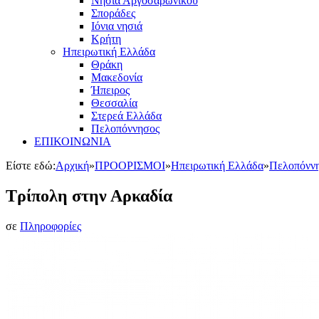
Νησιά Αργοσαρωνικού
Σποράδες
Ιόνια νησιά
Κρήτη
Ηπειρωτική Ελλάδα
Θράκη
Μακεδονία
Ήπειρος
Θεσσαλία
Στερεά Ελλάδα
Πελοπόννησος
ΕΠΙΚΟΙΝΩΝΙΑ
Είστε εδώ:
Αρχική
»
ΠΡΟΟΡΙΣΜΟΙ
»
Ηπειρωτική Ελλάδα
»
Πελοπόνν
Τρίπολη στην Αρκαδία
σε
Πληροφορίες