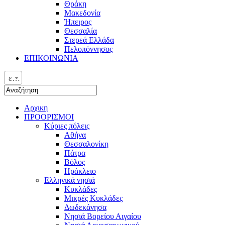
Θράκη
Μακεδονία
Ήπειρος
Θεσσαλία
Στερεά Ελλάδα
Πελοπόννησος
ΕΠΙΚΟΙΝΩΝΙΑ
ελ
Αρχικη
ΠΡΟΟΡΙΣΜΟΙ
Κύριες πόλεις
Αθήνα
Θεσσαλονίκη
Πάτρα
Βόλος
Ηράκλειο
Ελληνικά νησιά
Κυκλάδες
Μικρές Κυκλάδες
Δωδεκάνησα
Νησιά Βορείου Αιγαίου