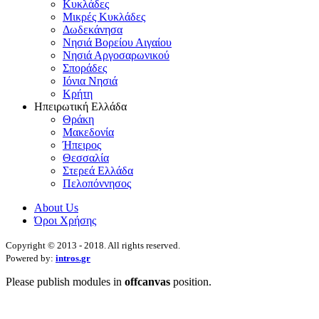
Κυκλάδες
Μικρές Κυκλάδες
Δωδεκάνησα
Νησιά Βορείου Αιγαίου
Νησιά Αργοσαρωνικού
Σποράδες
Ιόνια Νησιά
Κρήτη
Ηπειρωτική Ελλάδα
Θράκη
Μακεδονία
Ήπειρος
Θεσσαλία
Στερεά Ελλάδα
Πελοπόννησος
About Us
Όροι Χρήσης
Copyright © 2013 - 2018. All rights reserved.
Powered by:
intros.gr
Please publish modules in
offcanvas
position.