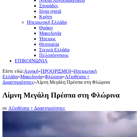
Νησιά Αργοσαρωνικού
Σποράδες
Ιόνια νησιά
Κρήτη
Ηπειρωτική Ελλάδα
Θράκη
Μακεδονία
Ήπειρος
Θεσσαλία
Στερεά Ελλάδα
Πελοπόννησος
ΕΠΙΚΟΙΝΩΝΙΑ
Είστε εδώ:
Αρχική
»
ΠΡΟΟΡΙΣΜΟΙ
»
Ηπειρωτική
Ελλάδα
»
Μακεδονία
»
Φλώρινα
»
Αξιοθέατα +
Δραστηριότητες
»
Λίμνη Μεγάλη Πρέσπα στη Φλώρινα
Λίμνη Μεγάλη Πρέσπα στη Φλώρινα
σε
Αξιοθέατα + Δραστηριότητες