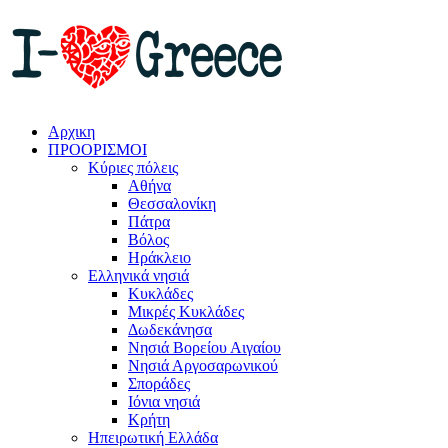
Αρχικη
ΠΡΟΟΡΙΣΜΟΙ
Κύριες πόλεις
Αθήνα
Θεσσαλονίκη
Πάτρα
Βόλος
Ηράκλειο
Ελληνικά νησιά
Κυκλάδες
Μικρές Κυκλάδες
Δωδεκάνησα
Νησιά Βορείου Αιγαίου
Νησιά Αργοσαρωνικού
Σποράδες
Ιόνια νησιά
Κρήτη
Ηπειρωτική Ελλάδα