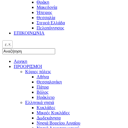
Θράκη
Μακεδονία
Ήπειρος
Θεσσαλία
Στερεά Ελλάδα
Πελοπόννησος
ΕΠΙΚΟΙΝΩΝΙΑ
ελ
Αρχικη
ΠΡΟΟΡΙΣΜΟΙ
Κύριες πόλεις
Αθήνα
Θεσσαλονίκη
Πάτρα
Βόλος
Ηράκλειο
Ελληνικά νησιά
Κυκλάδες
Μικρές Κυκλάδες
Δωδεκάνησα
Νησιά Βορείου Αιγαίου