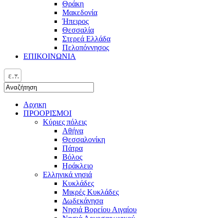
Θράκη
Μακεδονία
Ήπειρος
Θεσσαλία
Στερεά Ελλάδα
Πελοπόννησος
ΕΠΙΚΟΙΝΩΝΙΑ
ελ
Αρχικη
ΠΡΟΟΡΙΣΜΟΙ
Κύριες πόλεις
Αθήνα
Θεσσαλονίκη
Πάτρα
Βόλος
Ηράκλειο
Ελληνικά νησιά
Κυκλάδες
Μικρές Κυκλάδες
Δωδεκάνησα
Νησιά Βορείου Αιγαίου