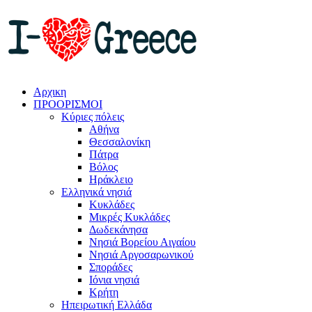
Αρχικη
ΠΡΟΟΡΙΣΜΟΙ
Κύριες πόλεις
Αθήνα
Θεσσαλονίκη
Πάτρα
Βόλος
Ηράκλειο
Ελληνικά νησιά
Κυκλάδες
Μικρές Κυκλάδες
Δωδεκάνησα
Νησιά Βορείου Αιγαίου
Νησιά Αργοσαρωνικού
Σποράδες
Ιόνια νησιά
Κρήτη
Ηπειρωτική Ελλάδα