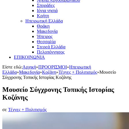
Νησιά Αργοσαρωνικού
Σποράδες
Ιόνια νησιά
Κρήτη
Ηπειρωτική Ελλάδα
Θράκη
Μακεδονία
Ήπειρος
Θεσσαλία
Στερεά Ελλάδα
Πελοπόννησος
ΕΠΙΚΟΙΝΩΝΙΑ
Είστε εδώ:
Αρχική
»
ΠΡΟΟΡΙΣΜΟΙ
»
Ηπειρωτική
Ελλάδα
»
Μακεδονία
»
Κοζάνη
»
Τέχνες + Πολιτισμός
»
Μουσείο
Σύγχρονης Τοπικής Ιστορίας Κοζάνης
Μουσείο Σύγχρονης Τοπικής Ιστορίας
Κοζάνης
σε
Τέχνες + Πολιτισμός