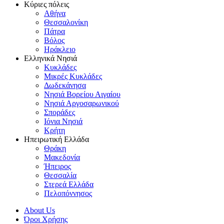
Κύριες πόλεις
Αθήνα
Θεσσαλονίκη
Πάτρα
Βόλος
Ηράκλειο
Ελληνικά Νησιά
Κυκλάδες
Μικρές Κυκλάδες
Δωδεκάνησα
Νησιά Βορείου Αιγαίου
Νησιά Αργοσαρωνικού
Σποράδες
Ιόνια Νησιά
Κρήτη
Ηπειρωτική Ελλάδα
Θράκη
Μακεδονία
Ήπειρος
Θεσσαλία
Στερεά Ελλάδα
Πελοπόννησος
About Us
Όροι Χρήσης