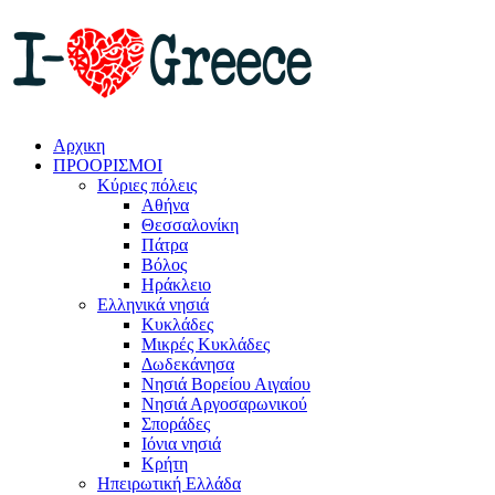
Αρχικη
ΠΡΟΟΡΙΣΜΟΙ
Κύριες πόλεις
Αθήνα
Θεσσαλονίκη
Πάτρα
Βόλος
Ηράκλειο
Ελληνικά νησιά
Κυκλάδες
Μικρές Κυκλάδες
Δωδεκάνησα
Νησιά Βορείου Αιγαίου
Νησιά Αργοσαρωνικού
Σποράδες
Ιόνια νησιά
Κρήτη
Ηπειρωτική Ελλάδα