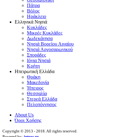
Πάτρα
Βόλος
Ηράκλειο
Ελληνικά Νησιά
Κυκλάδες
Μικρές Κυκλάδες
Δωδεκάνησα
Νησιά Βορείου Αιγαίου
Νησιά Αργοσαρωνικού
Σποράδες
Ιόνια Νησιά
Κρήτη
Ηπειρωτική Ελλάδα
Θράκη
Μακεδονία
Ήπειρος
Θεσσαλία
Στερεά Ελλάδα
Πελοπόννησος
About Us
Όροι Χρήσης
Copyright © 2013 - 2018. All rights reserved.
Powered by:
intros.gr