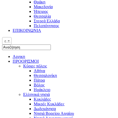
Θράκη
Μακεδονία
Ήπειρος
Θεσσαλία
Στερεά Ελλάδα
Πελοπόννησος
ΕΠΙΚΟΙΝΩΝΙΑ
ελ
Αρχικη
ΠΡΟΟΡΙΣΜΟΙ
Κύριες πόλεις
Αθήνα
Θεσσαλονίκη
Πάτρα
Βόλος
Ηράκλειο
Ελληνικά νησιά
Κυκλάδες
Μικρές Κυκλάδες
Δωδεκάνησα
Νησιά Βορείου Αιγαίου