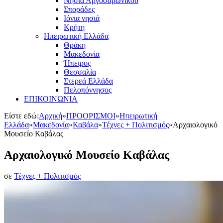
Νησιά Αργοσαρωνικού
Σποράδες
Ιόνια νησιά
Κρήτη
Ηπειρωτική Ελλάδα
Θράκη
Μακεδονία
Ήπειρος
Θεσσαλία
Στερεά Ελλάδα
Πελοπόννησος
ΕΠΙΚΟΙΝΩΝΙΑ
Είστε εδώ:
Αρχική
»
ΠΡΟΟΡΙΣΜΟΙ
»
Ηπειρωτική
Ελλάδα
»
Μακεδονία
»
Καβάλα
»
Τέχνες + Πολιτισμός
»
Αρχαιολογικό
Μουσείο Καβάλας
Αρχαιολογικό Μουσείο Καβάλας
σε
Τέχνες + Πολιτισμός