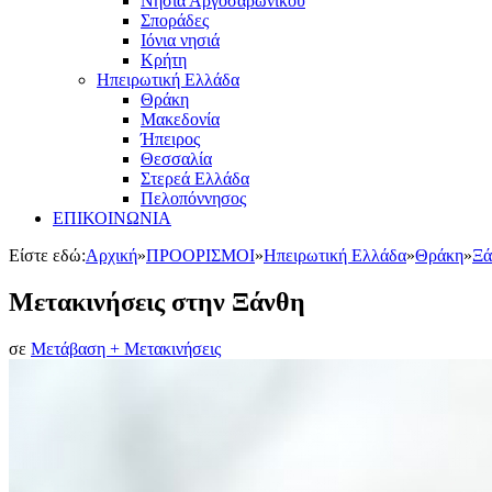
Νησιά Αργοσαρωνικού
Σποράδες
Ιόνια νησιά
Κρήτη
Ηπειρωτική Ελλάδα
Θράκη
Μακεδονία
Ήπειρος
Θεσσαλία
Στερεά Ελλάδα
Πελοπόννησος
ΕΠΙΚΟΙΝΩΝΙΑ
Είστε εδώ:
Αρχική
»
ΠΡΟΟΡΙΣΜΟΙ
»
Ηπειρωτική Ελλάδα
»
Θράκη
»
Ξά
Μετακινήσεις στην Ξάνθη
σε
Μετάβαση + Μετακινήσεις