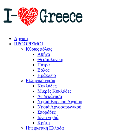
Αρχικη
ΠΡΟΟΡΙΣΜΟΙ
Κύριες πόλεις
Αθήνα
Θεσσαλονίκη
Πάτρα
Βόλος
Ηράκλειο
Ελληνικά νησιά
Κυκλάδες
Μικρές Κυκλάδες
Δωδεκάνησα
Νησιά Βορείου Αιγαίου
Νησιά Αργοσαρωνικού
Σποράδες
Ιόνια νησιά
Κρήτη
Ηπειρωτική Ελλάδα