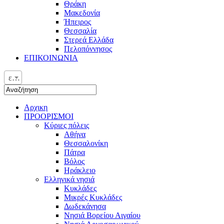
Θράκη
Μακεδονία
Ήπειρος
Θεσσαλία
Στερεά Ελλάδα
Πελοπόννησος
ΕΠΙΚΟΙΝΩΝΙΑ
ελ
Αρχικη
ΠΡΟΟΡΙΣΜΟΙ
Κύριες πόλεις
Αθήνα
Θεσσαλονίκη
Πάτρα
Βόλος
Ηράκλειο
Ελληνικά νησιά
Κυκλάδες
Μικρές Κυκλάδες
Δωδεκάνησα
Νησιά Βορείου Αιγαίου