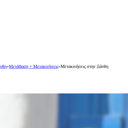
νθη
»
Μετάβαση + Μετακινήσεις
»
Μετακινήσεις στην Ξάνθη