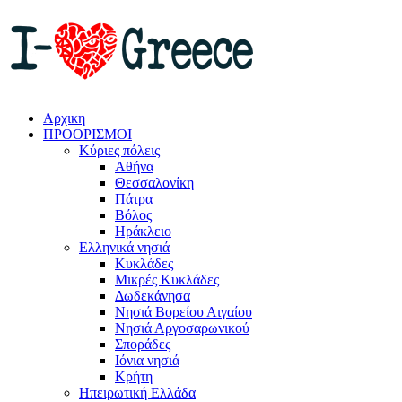
Αρχικη
ΠΡΟΟΡΙΣΜΟΙ
Κύριες πόλεις
Αθήνα
Θεσσαλονίκη
Πάτρα
Βόλος
Ηράκλειο
Ελληνικά νησιά
Κυκλάδες
Μικρές Κυκλάδες
Δωδεκάνησα
Νησιά Βορείου Αιγαίου
Νησιά Αργοσαρωνικού
Σποράδες
Ιόνια νησιά
Κρήτη
Ηπειρωτική Ελλάδα