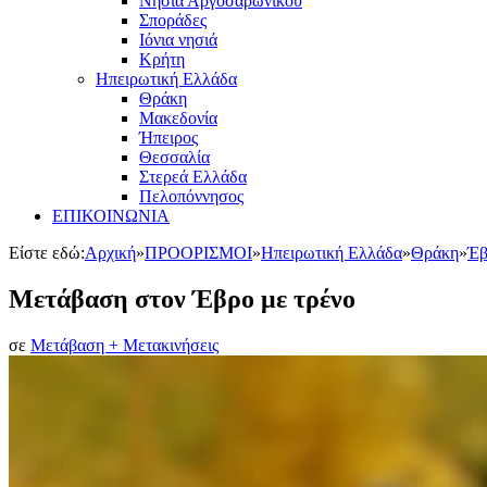
Νησιά Αργοσαρωνικού
Σποράδες
Ιόνια νησιά
Κρήτη
Ηπειρωτική Ελλάδα
Θράκη
Μακεδονία
Ήπειρος
Θεσσαλία
Στερεά Ελλάδα
Πελοπόννησος
ΕΠΙΚΟΙΝΩΝΙΑ
Είστε εδώ:
Αρχική
»
ΠΡΟΟΡΙΣΜΟΙ
»
Ηπειρωτική Ελλάδα
»
Θράκη
»
Έβ
Μετάβαση στον Έβρο με τρένο
σε
Μετάβαση + Μετακινήσεις