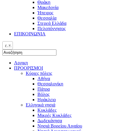
Θράκη
Μακεδονία
Ήπειρος
Θεσσαλία
Στερεά Ελλάδα
Πελοπόννησος
ΕΠΙΚΟΙΝΩΝΙΑ
ελ
Αρχικη
ΠΡΟΟΡΙΣΜΟΙ
Κύριες πόλεις
Αθήνα
Θεσσαλονίκη
Πάτρα
Βόλος
Ηράκλειο
Ελληνικά νησιά
Κυκλάδες
Μικρές Κυκλάδες
Δωδεκάνησα
Νησιά Βορείου Αιγαίου