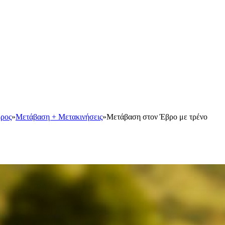
ρος
»
Μετάβαση + Μετακινήσεις
»
Μετάβαση στον Έβρο με τρένο