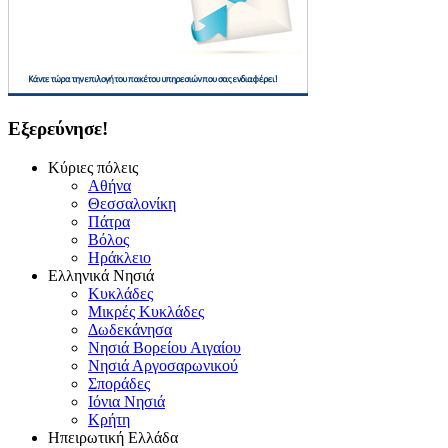
Εξερεύνησε!
Κύριες πόλεις
Αθήνα
Θεσσαλονίκη
Πάτρα
Βόλος
Ηράκλειο
Ελληνικά Νησιά
Κυκλάδες
Μικρές Κυκλάδες
Δωδεκάνησα
Νησιά Βορείου Αιγαίου
Νησιά Αργοσαρωνικού
Σποράδες
Ιόνια Νησιά
Κρήτη
Ηπειρωτική Ελλάδα