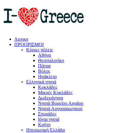
Αρχικη
ΠΡΟΟΡΙΣΜΟΙ
Κύριες πόλεις
Αθήνα
Θεσσαλονίκη
Πάτρα
Βόλος
Ηράκλειο
Ελληνικά νησιά
Κυκλάδες
Μικρές Κυκλάδες
Δωδεκάνησα
Νησιά Βορείου Αιγαίου
Νησιά Αργοσαρωνικού
Σποράδες
Ιόνια νησιά
Κρήτη
Ηπειρωτική Ελλάδα