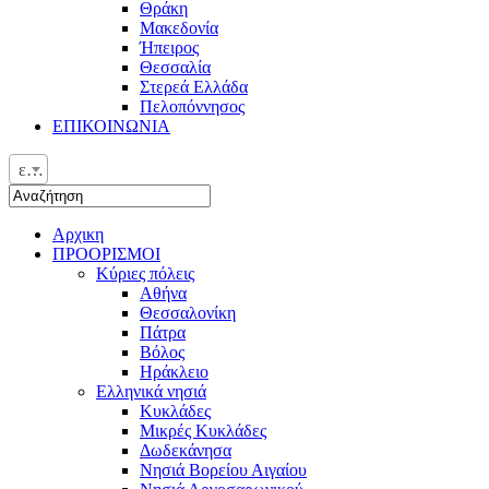
Θράκη
Μακεδονία
Ήπειρος
Θεσσαλία
Στερεά Ελλάδα
Πελοπόννησος
ΕΠΙΚΟΙΝΩΝΙΑ
ελ
Αρχικη
ΠΡΟΟΡΙΣΜΟΙ
Κύριες πόλεις
Αθήνα
Θεσσαλονίκη
Πάτρα
Βόλος
Ηράκλειο
Ελληνικά νησιά
Κυκλάδες
Μικρές Κυκλάδες
Δωδεκάνησα
Νησιά Βορείου Αιγαίου