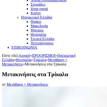
Νησιά Αργοσαρωνικού
Σποράδες
Ιόνια νησιά
Κρήτη
Ηπειρωτική Ελλάδα
Θράκη
Μακεδονία
Ήπειρος
Θεσσαλία
Στερεά Ελλάδα
Πελοπόννησος
ΕΠΙΚΟΙΝΩΝΙΑ
Είστε εδώ:
Αρχική
»
ΠΡΟΟΡΙΣΜΟΙ
»
Ηπειρωτική
Ελλάδα
»
Θεσσαλία
»
Τρίκαλα
»
Μετάβαση +
Μετακινήσεις
»
Μετακινήσεις στα Τρίκαλα
Μετακινήσεις στα Τρίκαλα
σε
Μετάβαση + Μετακινήσεις