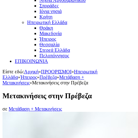
Νησιά Αργοσαρωνικού
Σποράδες
Ιόνια νησιά
Κρήτη
Ηπειρωτική Ελλάδα
Θράκη
Μακεδονία
Ήπειρος
Θεσσαλία
Στερεά Ελλάδα
Πελοπόννησος
ΕΠΙΚΟΙΝΩΝΙΑ
Είστε εδώ:
Αρχική
»
ΠΡΟΟΡΙΣΜΟΙ
»
Ηπειρωτική
Ελλάδα
»
Ήπειρος
»
Πρέβεζα
»
Μετάβαση +
Μετακινήσεις
»
Μετακινήσεις στην Πρέβεζα
Μετακινήσεις στην Πρέβεζα
σε
Μετάβαση + Μετακινήσεις