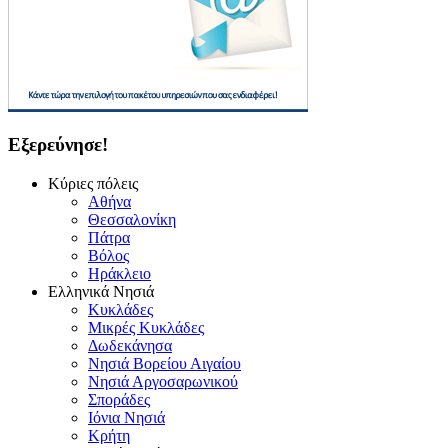
Εξερεύνησε!
Κύριες πόλεις
Αθήνα
Θεσσαλονίκη
Πάτρα
Βόλος
Ηράκλειο
Ελληνικά Νησιά
Κυκλάδες
Μικρές Κυκλάδες
Δωδεκάνησα
Νησιά Βορείου Αιγαίου
Νησιά Αργοσαρωνικού
Σποράδες
Ιόνια Νησιά
Κρήτη