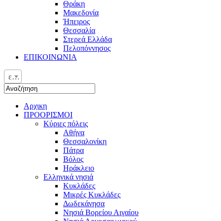
Θράκη
Μακεδονία
Ήπειρος
Θεσσαλία
Στερεά Ελλάδα
Πελοπόννησος
ΕΠΙΚΟΙΝΩΝΙΑ
ελ
Αρχικη
ΠΡΟΟΡΙΣΜΟΙ
Κύριες πόλεις
Αθήνα
Θεσσαλονίκη
Πάτρα
Βόλος
Ηράκλειο
Ελληνικά νησιά
Κυκλάδες
Μικρές Κυκλάδες
Δωδεκάνησα
Νησιά Βορείου Αιγαίου