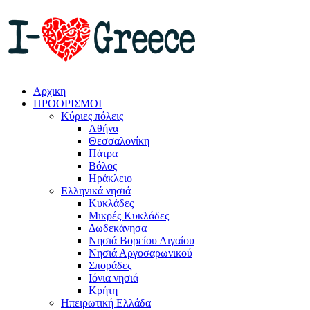
Αρχικη
ΠΡΟΟΡΙΣΜΟΙ
Κύριες πόλεις
Αθήνα
Θεσσαλονίκη
Πάτρα
Βόλος
Ηράκλειο
Ελληνικά νησιά
Κυκλάδες
Μικρές Κυκλάδες
Δωδεκάνησα
Νησιά Βορείου Αιγαίου
Νησιά Αργοσαρωνικού
Σποράδες
Ιόνια νησιά
Κρήτη
Ηπειρωτική Ελλάδα