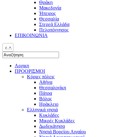
Θράκη
Μακεδονία
Ήπειρος
Θεσσαλία
Στερεά Ελλάδα
Πελοπόννησος
ΕΠΙΚΟΙΝΩΝΙΑ
ελ
Αρχικη
ΠΡΟΟΡΙΣΜΟΙ
Κύριες πόλεις
Αθήνα
Θεσσαλονίκη
Πάτρα
Βόλος
Ηράκλειο
Ελληνικά νησιά
Κυκλάδες
Μικρές Κυκλάδες
Δωδεκάνησα
Νησιά Βορείου Αιγαίου