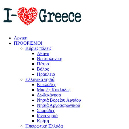
Αρχικη
ΠΡΟΟΡΙΣΜΟΙ
Κύριες πόλεις
Αθήνα
Θεσσαλονίκη
Πάτρα
Βόλος
Ηράκλειο
Ελληνικά νησιά
Κυκλάδες
Μικρές Κυκλάδες
Δωδεκάνησα
Νησιά Βορείου Αιγαίου
Νησιά Αργοσαρωνικού
Σποράδες
Ιόνια νησιά
Κρήτη
Ηπειρωτική Ελλάδα