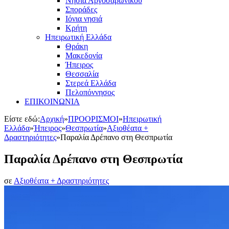
Νησιά Αργοσαρωνικού
Σποράδες
Ιόνια νησιά
Κρήτη
Ηπειρωτική Ελλάδα
Θράκη
Μακεδονία
Ήπειρος
Θεσσαλία
Στερεά Ελλάδα
Πελοπόννησος
ΕΠΙΚΟΙΝΩΝΙΑ
Είστε εδώ:
Αρχική
»
ΠΡΟΟΡΙΣΜΟΙ
»
Ηπειρωτική
Ελλάδα
»
Ήπειρος
»
Θεσπρωτία
»
Αξιοθέατα +
Δραστηριότητες
»
Παραλία Δρέπανο στη Θεσπρωτία
Παραλία Δρέπανο στη Θεσπρωτία
σε
Αξιοθέατα + Δραστηριότητες