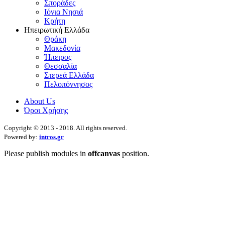
Σποράδες
Ιόνια Νησιά
Κρήτη
Ηπειρωτική Ελλάδα
Θράκη
Μακεδονία
Ήπειρος
Θεσσαλία
Στερεά Ελλάδα
Πελοπόννησος
About Us
Όροι Χρήσης
Copyright © 2013 - 2018. All rights reserved.
Powered by:
intros.gr
Please publish modules in
offcanvas
position.