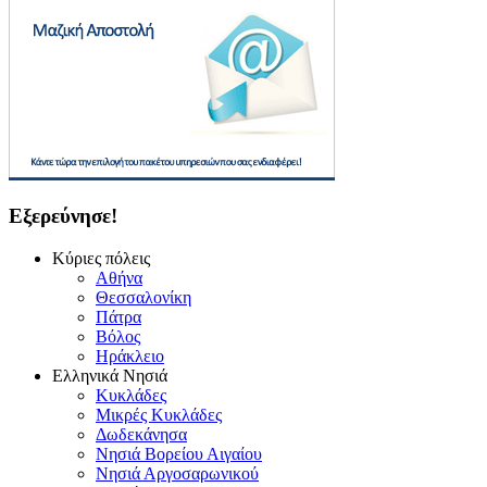
Εξερεύνησε!
Κύριες πόλεις
Αθήνα
Θεσσαλονίκη
Πάτρα
Βόλος
Ηράκλειο
Ελληνικά Νησιά
Κυκλάδες
Μικρές Κυκλάδες
Δωδεκάνησα
Νησιά Βορείου Αιγαίου
Νησιά Αργοσαρωνικού