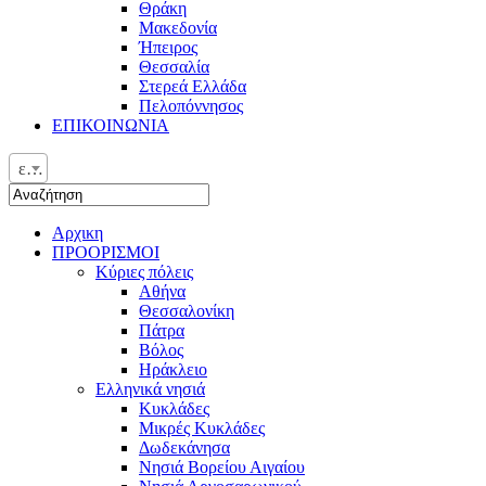
Θράκη
Μακεδονία
Ήπειρος
Θεσσαλία
Στερεά Ελλάδα
Πελοπόννησος
ΕΠΙΚΟΙΝΩΝΙΑ
ελ
Αρχικη
ΠΡΟΟΡΙΣΜΟΙ
Κύριες πόλεις
Αθήνα
Θεσσαλονίκη
Πάτρα
Βόλος
Ηράκλειο
Ελληνικά νησιά
Κυκλάδες
Μικρές Κυκλάδες
Δωδεκάνησα
Νησιά Βορείου Αιγαίου