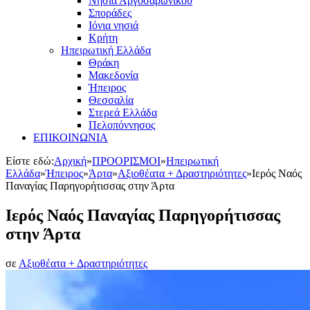
Νησιά Αργοσαρωνικού
Σποράδες
Ιόνια νησιά
Κρήτη
Ηπειρωτική Ελλάδα
Θράκη
Μακεδονία
Ήπειρος
Θεσσαλία
Στερεά Ελλάδα
Πελοπόννησος
ΕΠΙΚΟΙΝΩΝΙΑ
Είστε εδώ:
Αρχική
»
ΠΡΟΟΡΙΣΜΟΙ
»
Ηπειρωτική
Ελλάδα
»
Ήπειρος
»
Άρτα
»
Αξιοθέατα + Δραστηριότητες
»
Ιερός Ναός
Παναγίας Παρηγορήτισσας στην Άρτα
Ιερός Ναός Παναγίας Παρηγορήτισσας
στην Άρτα
σε
Αξιοθέατα + Δραστηριότητες