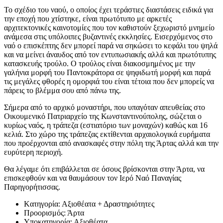
Το σχέδιο του ναού, ο οποίος έχει τεράστιες διαστάσεις ειδικά για
την εποχή που χτίστηκε, είναι πρωτότυπο με αρκετές
αρχιτεκτονικές καινοτομίες που τον καθιστούν ξεχωριστό μνημείο
ανάμεσα στις υπόλοιπες βυζαντινές εκκλησίες. Εισερχόμενος στο
ναό ο επισκέπτης δεν μπορεί παρά να σηκώσει το κεφάλι του ψηλά
και να μείνει άναυδος από τον εντυπωσιακής αλλά και πρωτότυπης
κατασκευής τρούλο. Ο τρούλος είναι διακοσμημένος με την
γαλήνια μορφή του Παντοκράτορα σε ψηφιδωτή μορφή και παρά
τις μεγάλες φθορές η ομορφιά του είναι τέτοια που δεν μπορείς να
πάρεις το βλέμμα σου από πάνω της.
Σήμερα από το αρχικό μοναστήρι, που υπαγόταν απευθείας στο
Οικουμενικό Πατριαρχείο της Κωνσταντινούπολης, σώζεται ο
κυρίως ναός, η τράπεζα (εστιατόριο των μοναχών) καθώς και 16
κελιά. Στο χώρο της τράπεζας εκτίθενται αρχαιολογικά ευρήματα
που προέρχονται από ανασκαφές στην πόλη της Άρτας αλλά και την
ευρύτερη περιοχή.
Θα λέγαμε ότι επιβάλλεται σε όσους βρίσκονται στην Άρτα, να
επισκεφθούν και να θαυμάσουν τον Ιερό Ναό Παναγίας
Παρηγορήτισσας.
Kατηγορία:
Αξιοθέατα + Δραστηριότητες
Προορισμός:
Άρτα
Υποκατηγορία:
Αξιοθέατα