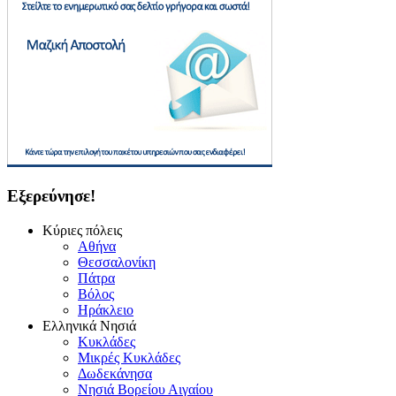
Εξερεύνησε!
Κύριες πόλεις
Αθήνα
Θεσσαλονίκη
Πάτρα
Βόλος
Ηράκλειο
Ελληνικά Νησιά
Κυκλάδες
Μικρές Κυκλάδες
Δωδεκάνησα
Νησιά Βορείου Αιγαίου