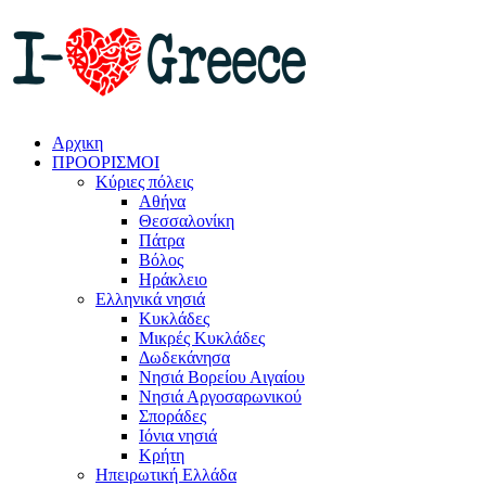
Αρχικη
ΠΡΟΟΡΙΣΜΟΙ
Κύριες πόλεις
Αθήνα
Θεσσαλονίκη
Πάτρα
Βόλος
Ηράκλειο
Ελληνικά νησιά
Κυκλάδες
Μικρές Κυκλάδες
Δωδεκάνησα
Νησιά Βορείου Αιγαίου
Νησιά Αργοσαρωνικού
Σποράδες
Ιόνια νησιά
Κρήτη
Ηπειρωτική Ελλάδα