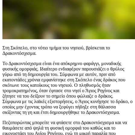
Στη Σκόπελο, στο νότιο τμήμα του νησιού, βρίσκεται το
Δρακοντόσχισμα.
Το Δρακοντόσχισμα είναι ένα απόκρημνο φαράγγι, μοναδικής
φυσικής ομορφιάς. Ιδιαίτερο ενδιαφέρον παρουσιάζει ο θρύλος
γύρω από τη δημιουργία του. Σύμφωνα με αυτόν, πριν από
εκατοντάδες χρόνια εμφανίστηκε στη Σκόπελο ένας δράκος που
σκότωνε τους κατοίκους του νησιού. Ο πληθυσμός ήταν
τρομοκρατημένος, όταν έφτασε στο νησί ο Άγιος Ρηγίνος και
ζήτησε να του δείξουν το σημείο όπου φώλιαζε ο δράκος.
Σύμφωνα με τις λαϊκές εξιστορήσεις, ο Άγιος κυνήγησε το δράκο, ο
οποίος μην έχοντας τρόπο να ξεφύγει πήδηξε στη θάλασσα
σκίζοντας τη γη και έτσι δημιουργήθηκε το Δρακοντόσχισμα.
Πεζοπορώντας μπορείτε να φτάσετε στο Δρακοντόσχισμα και να
θαυμάσετε από ψηλά τη φυσική ομορφιά του καθώς και το
εικονοστάσι του Αγίου Ρηγίνου, ενώ τη μικρή παραλία που