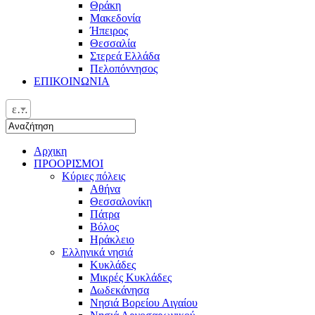
Θράκη
Μακεδονία
Ήπειρος
Θεσσαλία
Στερεά Ελλάδα
Πελοπόννησος
ΕΠΙΚΟΙΝΩΝΙΑ
ελ
Αρχικη
ΠΡΟΟΡΙΣΜΟΙ
Κύριες πόλεις
Αθήνα
Θεσσαλονίκη
Πάτρα
Βόλος
Ηράκλειο
Ελληνικά νησιά
Κυκλάδες
Μικρές Κυκλάδες
Δωδεκάνησα
Νησιά Βορείου Αιγαίου