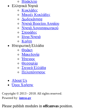
Ηράκλειο
Ελληνικά Νησιά
Κυκλάδες
Μικρές Κυκλάδες
Δωδεκάνησα
Νησιά Βορείου Αιγαίου
Νησιά Αργοσαρωνικού
Σποράδες
Ιόνια Νησιά
Κρήτη
Ηπειρωτική Ελλάδα
Θράκη
Μακεδονία
Ήπειρος
Θεσσαλία
Στερεά Ελλάδα
Πελοπόννησος
About Us
Όροι Χρήσης
Copyright © 2013 - 2018. All rights reserved.
Powered by:
intros.gr
Please publish modules in
offcanvas
position.