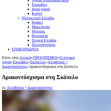
Νησιά Αργοσαρωνικού
Σποράδες
Ιόνια νησιά
Κρήτη
Ηπειρωτική Ελλάδα
Θράκη
Μακεδονία
Ήπειρος
Θεσσαλία
Στερεά Ελλάδα
Πελοπόννησος
ΕΠΙΚΟΙΝΩΝΙΑ
Είστε εδώ:
Αρχική
»
ΠΡΟΟΡΙΣΜΟΙ
»
Ελληνικά
νησιά
»
Σποράδες
»
Σκόπελος
»
Αξιοθέατα +
Δραστηριότητες
»
Δρακοντόσχισμα στη Σκόπελο
Δρακοντόσχισμα στη Σκόπελο
σε
Αξιοθέατα + Δραστηριότητες