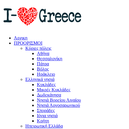
Αρχικη
ΠΡΟΟΡΙΣΜΟΙ
Κύριες πόλεις
Αθήνα
Θεσσαλονίκη
Πάτρα
Βόλος
Ηράκλειο
Ελληνικά νησιά
Κυκλάδες
Μικρές Κυκλάδες
Δωδεκάνησα
Νησιά Βορείου Αιγαίου
Νησιά Αργοσαρωνικού
Σποράδες
Ιόνια νησιά
Κρήτη
Ηπειρωτική Ελλάδα