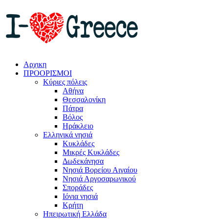
Αρχικη
ΠΡΟΟΡΙΣΜΟΙ
Κύριες πόλεις
Αθήνα
Θεσσαλονίκη
Πάτρα
Βόλος
Ηράκλειο
Ελληνικά νησιά
Κυκλάδες
Μικρές Κυκλάδες
Δωδεκάνησα
Νησιά Βορείου Αιγαίου
Νησιά Αργοσαρωνικού
Σποράδες
Ιόνια νησιά
Κρήτη
Ηπειρωτική Ελλάδα