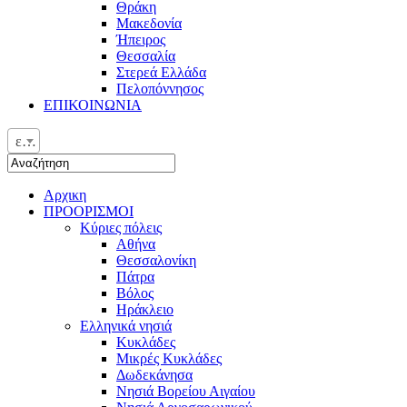
Θράκη
Μακεδονία
Ήπειρος
Θεσσαλία
Στερεά Ελλάδα
Πελοπόννησος
ΕΠΙΚΟΙΝΩΝΙΑ
ελ
Αρχικη
ΠΡΟΟΡΙΣΜΟΙ
Κύριες πόλεις
Αθήνα
Θεσσαλονίκη
Πάτρα
Βόλος
Ηράκλειο
Ελληνικά νησιά
Κυκλάδες
Μικρές Κυκλάδες
Δωδεκάνησα
Νησιά Βορείου Αιγαίου