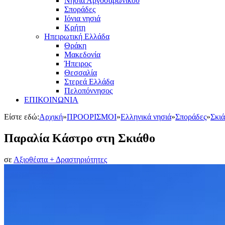
Νησιά Αργοσαρωνικού
Σποράδες
Ιόνια νησιά
Κρήτη
Ηπειρωτική Ελλάδα
Θράκη
Μακεδονία
Ήπειρος
Θεσσαλία
Στερεά Ελλάδα
Πελοπόννησος
ΕΠΙΚΟΙΝΩΝΙΑ
Είστε εδώ:
Αρχική
»
ΠΡΟΟΡΙΣΜΟΙ
»
Ελληνικά νησιά
»
Σποράδες
»
Σκι
Παραλία Κάστρο στη Σκιάθο
σε
Αξιοθέατα + Δραστηριότητες