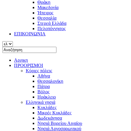
Θράκη
Μακεδονία
Ήπειρος
Θεσσαλία
Στερεά Ελλάδα
Πελοπόννησος
ΕΠΙΚΟΙΝΩΝΙΑ
Αρχικη
ΠΡΟΟΡΙΣΜΟΙ
Κύριες πόλεις
Αθήνα
Θεσσαλονίκη
Πάτρα
Βόλος
Ηράκλειο
Ελληνικά νησιά
Κυκλάδες
Μικρές Κυκλάδες
Δωδεκάνησα
Νησιά Βορείου Αιγαίου
Νησιά Αργοσαρωνικού