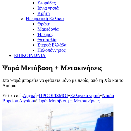
Σποράδες
Ιόνια νησιά
Κρήτη
Ηπειρωτική Ελλάδα
Θράκη
Μακεδονία
Ήπειρος
Θεσσαλία
Στερεά Ελλάδα
Πελοπόννησος
ΕΠΙΚΟΙΝΩΝΙΑ
Ψαρά Μετάβαση + Μετακινήσεις
Στα Ψαρά μπορείτε να φτάσετε μόνο με πλοίο, από τη Χίο και το
Λαύριο.
Είστε εδώ:
Αρχική
»
ΠΡΟΟΡΙΣΜΟΙ
»
Ελληνικά νησιά
»
Νησιά
Βορείου Αιγαίου
»
Ψαρά
»
Μετάβαση + Μετακινήσεις