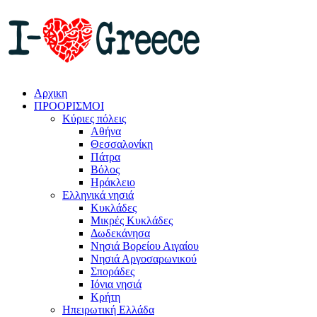
Αρχικη
ΠΡΟΟΡΙΣΜΟΙ
Κύριες πόλεις
Αθήνα
Θεσσαλονίκη
Πάτρα
Βόλος
Ηράκλειο
Ελληνικά νησιά
Κυκλάδες
Μικρές Κυκλάδες
Δωδεκάνησα
Νησιά Βορείου Αιγαίου
Νησιά Αργοσαρωνικού
Σποράδες
Ιόνια νησιά
Κρήτη
Ηπειρωτική Ελλάδα