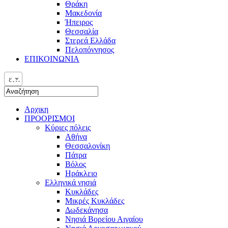
Θράκη
Μακεδονία
Ήπειρος
Θεσσαλία
Στερεά Ελλάδα
Πελοπόννησος
ΕΠΙΚΟΙΝΩΝΙΑ
ελ
Αρχικη
ΠΡΟΟΡΙΣΜΟΙ
Κύριες πόλεις
Αθήνα
Θεσσαλονίκη
Πάτρα
Βόλος
Ηράκλειο
Ελληνικά νησιά
Κυκλάδες
Μικρές Κυκλάδες
Δωδεκάνησα
Νησιά Βορείου Αιγαίου