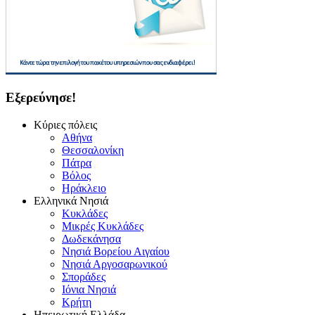
Εξερεύνησε!
Κύριες πόλεις
Αθήνα
Θεσσαλονίκη
Πάτρα
Βόλος
Ηράκλειο
Ελληνικά Νησιά
Κυκλάδες
Μικρές Κυκλάδες
Δωδεκάνησα
Νησιά Βορείου Αιγαίου
Νησιά Αργοσαρωνικού
Σποράδες
Ιόνια Νησιά
Κρήτη
Ηπειρωτική Ελλάδα