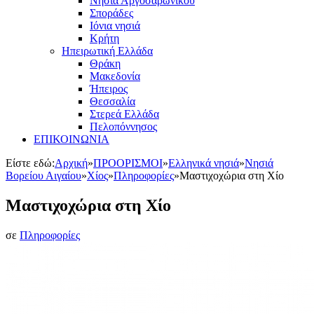
Νησιά Αργοσαρωνικού
Σποράδες
Ιόνια νησιά
Κρήτη
Ηπειρωτική Ελλάδα
Θράκη
Μακεδονία
Ήπειρος
Θεσσαλία
Στερεά Ελλάδα
Πελοπόννησος
ΕΠΙΚΟΙΝΩΝΙΑ
Είστε εδώ:
Αρχική
»
ΠΡΟΟΡΙΣΜΟΙ
»
Ελληνικά νησιά
»
Νησιά
Βορείου Αιγαίου
»
Χίος
»
Πληροφορίες
»
Μαστιχοχώρια στη Χίο
Μαστιχοχώρια στη Χίο
σε
Πληροφορίες