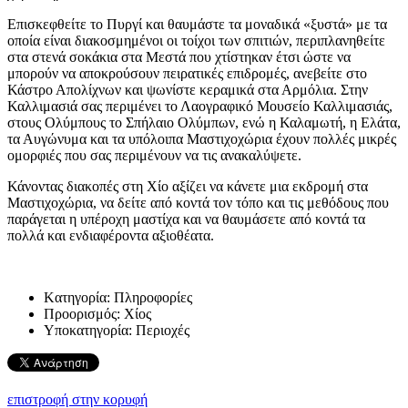
Επισκεφθείτε το Πυργί και θαυμάστε τα μοναδικά «ξυστά» με τα
οποία είναι διακοσμημένοι οι τοίχοι των σπιτιών, περιπλανηθείτε
στα στενά σοκάκια στα Μεστά που χτίστηκαν έτσι ώστε να
μπορούν να αποκρούσουν πειρατικές επιδρομές, ανεβείτε στο
Κάστρο Απολίχνων και ψωνίστε κεραμικά στα Αρμόλια. Στην
Καλλιμασιά σας περιμένει το Λαογραφικό Μουσείο Καλλιμασιάς,
στους Ολύμπους το Σπήλαιο Ολύμπων, ενώ η Καλαμωτή, η Ελάτα,
τα Αυγώνυμα και τα υπόλοιπα Μαστιχοχώρια έχουν πολλές μικρές
ομορφιές που σας περιμένουν να τις ανακαλύψετε.
Κάνοντας διακοπές στη Χίο αξίζει να κάνετε μια εκδρομή στα
Μαστιχοχώρια, να δείτε από κοντά τον τόπο και τις μεθόδους που
παράγεται η υπέροχη μαστίχα και να θαυμάσετε από κοντά τα
πολλά και ενδιαφέροντα αξιοθέατα.
Kατηγορία:
Πληροφορίες
Προορισμός:
Χίος
Υποκατηγορία:
Περιοχές
επιστροφή στην κορυφή