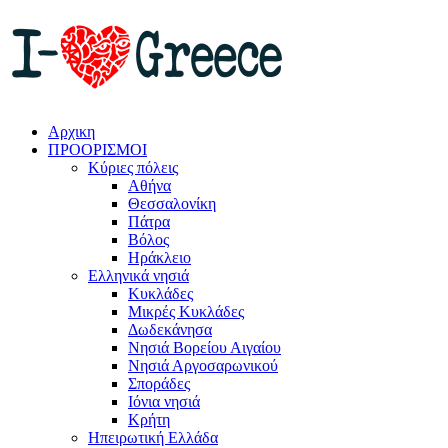
Αρχικη
ΠΡΟΟΡΙΣΜΟΙ
Κύριες πόλεις
Αθήνα
Θεσσαλονίκη
Πάτρα
Βόλος
Ηράκλειο
Ελληνικά νησιά
Κυκλάδες
Μικρές Κυκλάδες
Δωδεκάνησα
Νησιά Βορείου Αιγαίου
Νησιά Αργοσαρωνικού
Σποράδες
Ιόνια νησιά
Κρήτη
Ηπειρωτική Ελλάδα