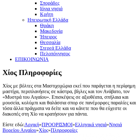
Σποράδες
Ιόνια νησιά
Κρήτη
Ηπειρωτική Ελλάδα
Θράκη
Μακεδονία
Ήπειρος
Θεσσαλία
Στερεά Ελλάδα
Πελοπόννησος
ΕΠΙΚΟΙΝΩΝΙΑ
Χίος Πληροφορίες
Χίος με βόλτες στα Μαστιχοχώρια εκεί που παράγεται η περίφημη
μαστίχα, περιπλανήσεις σε κάστρα, βίγλες και τον Ανάβατο, τον
«Μυστρά του Αιγαίου». Επισκέψεις σε αξιοθέατα, σπήλαια και
μουσεία, κολύμπι και θαλάσσια σπορ σε πανέμορφες παραλίες και
τόσα άλλα πράγματα να δείτε και να κάνετε που θα εύχεστε οι
διακοπές στη Χίο να κρατήσουν για πάντα.
Είστε εδώ:
Αρχική
»
ΠΡΟΟΡΙΣΜΟΙ
»
Ελληνικά νησιά
»
Νησιά
Βορείου Αιγαίου
»
Χίος
»
Πληροφορίες