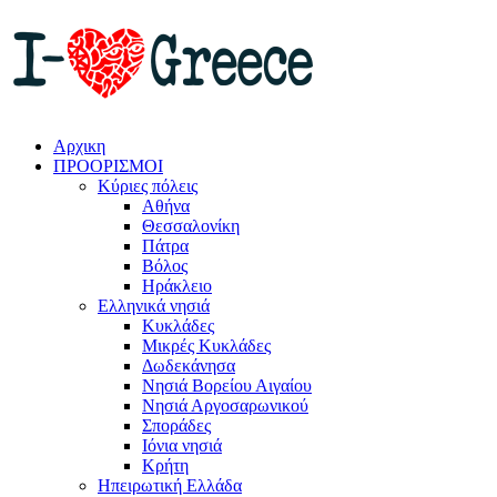
Αρχικη
ΠΡΟΟΡΙΣΜΟΙ
Κύριες πόλεις
Αθήνα
Θεσσαλονίκη
Πάτρα
Βόλος
Ηράκλειο
Ελληνικά νησιά
Κυκλάδες
Μικρές Κυκλάδες
Δωδεκάνησα
Νησιά Βορείου Αιγαίου
Νησιά Αργοσαρωνικού
Σποράδες
Ιόνια νησιά
Κρήτη
Ηπειρωτική Ελλάδα