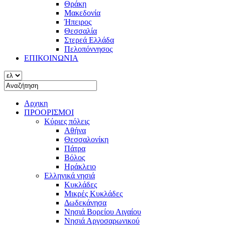
Θράκη
Μακεδονία
Ήπειρος
Θεσσαλία
Στερεά Ελλάδα
Πελοπόννησος
ΕΠΙΚΟΙΝΩΝΙΑ
Αρχικη
ΠΡΟΟΡΙΣΜΟΙ
Κύριες πόλεις
Αθήνα
Θεσσαλονίκη
Πάτρα
Βόλος
Ηράκλειο
Ελληνικά νησιά
Κυκλάδες
Μικρές Κυκλάδες
Δωδεκάνησα
Νησιά Βορείου Αιγαίου
Νησιά Αργοσαρωνικού