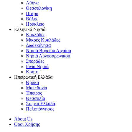
Αθήνα
Θεσσαλονίκη
Πάτρα
Βόλος
Ηράκλειο
Ελληνικά Νησιά
Κυκλάδες
Μικρές Κυκλάδες
Δωδεκάνησα
Νησιά Βορείου Αιγαίου
Νησιά Αργοσαρωνικού
Σποράδες
Ιόνια Νησιά
Κρήτη
Ηπειρωτική Ελλάδα
Θράκη
Μακεδονία
Ήπειρος
Θεσσαλία
Στερεά Ελλάδα
Πελοπόννησος
About Us
Όροι Χρήσης