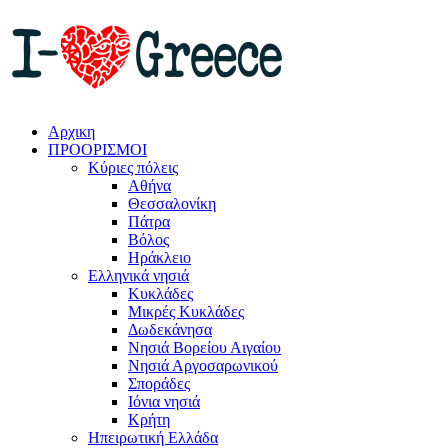
Αρχικη
ΠΡΟΟΡΙΣΜΟΙ
Κύριες πόλεις
Αθήνα
Θεσσαλονίκη
Πάτρα
Βόλος
Ηράκλειο
Ελληνικά νησιά
Κυκλάδες
Μικρές Κυκλάδες
Δωδεκάνησα
Νησιά Βορείου Αιγαίου
Νησιά Αργοσαρωνικού
Σποράδες
Ιόνια νησιά
Κρήτη
Ηπειρωτική Ελλάδα