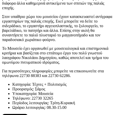
διάφορα άλλα καθημερινά αντικείμενα των σπιτιών της παλιάς
εποχής.
Στον υπαίθριο χώρο του μουσείου έχουν κατασκευαστεί αντίγραφα
εργαστηρίων της παλιάς εποχής. Εκεί μπορείτε να δείτε το
σιδεράδικο, το εργαστήρι αγγειοπλαστικής, το ξυλουργείο, το
βαρελάδικο, το πατητήρι και άλλα. Επίσης στην αυλή θα
συναντήσετε το παλιό πλυσταριό το μαγγανοπήγαδο και τον
παραδοσιακό χωριάτικο φούρνο.
Το Μουσείο έχει οργανωθεί με μουσειολογικά και επιστημονικά
κριτήρια και βασίζεται στο επτάτομο έργο του πολύ γνωστού
λαογράφου Νικολάου Δημητρίου, καθώς αποτελεί και τμήμα του
ομωνύμου πνευματικού ιδρύματος.
Για περισσότερες πληροφορίες μπορείτε να επικοινωνείτε στα
τηλέφωνα 22730 88383 και 22730 62286.
Kατηγορία:
Τέχνες + Πολιτισμός
Προορισμός:
Σάμος
Υποκατηγορία:
Μουσεία
Τηλέφωνο:
22730 32265
Περίοδος λειτουργίας:
Τρίτη-Κυριακή
Ωράριο λειτουργίας:
08.30-15.00