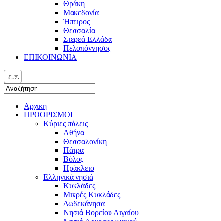
Θράκη
Μακεδονία
Ήπειρος
Θεσσαλία
Στερεά Ελλάδα
Πελοπόννησος
ΕΠΙΚΟΙΝΩΝΙΑ
ελ
Αρχικη
ΠΡΟΟΡΙΣΜΟΙ
Κύριες πόλεις
Αθήνα
Θεσσαλονίκη
Πάτρα
Βόλος
Ηράκλειο
Ελληνικά νησιά
Κυκλάδες
Μικρές Κυκλάδες
Δωδεκάνησα
Νησιά Βορείου Αιγαίου