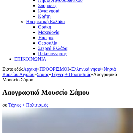
Νησιά Αργοσαρωνικού
Σποράδες
Ιόνια νησιά
Κρήτη
Ηπειρωτική Ελλάδα
Θράκη
Μακεδονία
Ήπειρος
Θεσσαλία
Στερεά Ελλάδα
Πελοπόννησος
ΕΠΙΚΟΙΝΩΝΙΑ
Είστε εδώ:
Αρχική
»
ΠΡΟΟΡΙΣΜΟΙ
»
Ελληνικά νησιά
»
Νησιά
Βορείου Αιγαίου
»
Σάμος
»
Τέχνες + Πολιτισμός
»
Λαογραφικό
Μουσείο Σάμου
Λαογραφικό Μουσείο Σάμου
σε
Τέχνες + Πολιτισμός