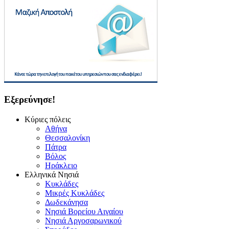
Εξερεύνησε!
Κύριες πόλεις
Αθήνα
Θεσσαλονίκη
Πάτρα
Βόλος
Ηράκλειο
Ελληνικά Νησιά
Κυκλάδες
Μικρές Κυκλάδες
Δωδεκάνησα
Νησιά Βορείου Αιγαίου
Νησιά Αργοσαρωνικού