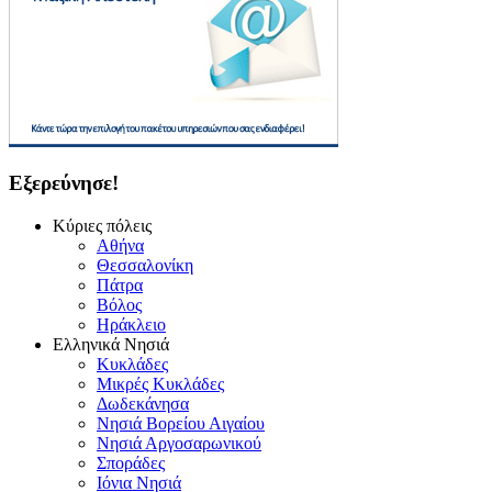
Εξερεύνησε!
Κύριες πόλεις
Αθήνα
Θεσσαλονίκη
Πάτρα
Βόλος
Ηράκλειο
Ελληνικά Νησιά
Κυκλάδες
Μικρές Κυκλάδες
Δωδεκάνησα
Νησιά Βορείου Αιγαίου
Νησιά Αργοσαρωνικού
Σποράδες
Ιόνια Νησιά