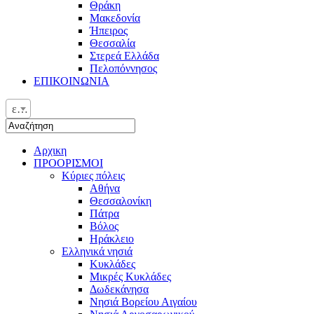
Θράκη
Μακεδονία
Ήπειρος
Θεσσαλία
Στερεά Ελλάδα
Πελοπόννησος
ΕΠΙΚΟΙΝΩΝΙΑ
ελ
Αρχικη
ΠΡΟΟΡΙΣΜΟΙ
Κύριες πόλεις
Αθήνα
Θεσσαλονίκη
Πάτρα
Βόλος
Ηράκλειο
Ελληνικά νησιά
Κυκλάδες
Μικρές Κυκλάδες
Δωδεκάνησα
Νησιά Βορείου Αιγαίου