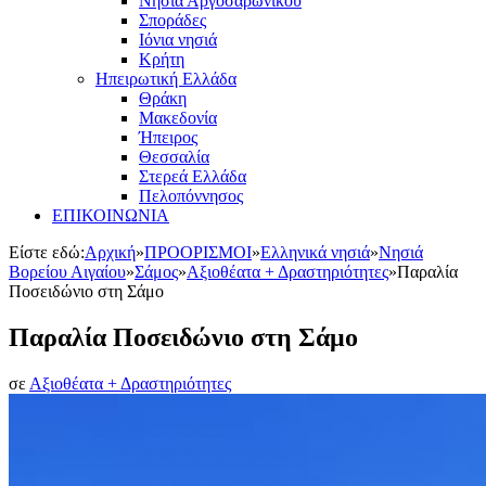
Νησιά Αργοσαρωνικού
Σποράδες
Ιόνια νησιά
Κρήτη
Ηπειρωτική Ελλάδα
Θράκη
Μακεδονία
Ήπειρος
Θεσσαλία
Στερεά Ελλάδα
Πελοπόννησος
ΕΠΙΚΟΙΝΩΝΙΑ
Είστε εδώ:
Αρχική
»
ΠΡΟΟΡΙΣΜΟΙ
»
Ελληνικά νησιά
»
Νησιά
Βορείου Αιγαίου
»
Σάμος
»
Αξιοθέατα + Δραστηριότητες
»
Παραλία
Ποσειδώνιο στη Σάμο
Παραλία Ποσειδώνιο στη Σάμο
σε
Αξιοθέατα + Δραστηριότητες