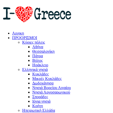
Αρχικη
ΠΡΟΟΡΙΣΜΟΙ
Κύριες πόλεις
Αθήνα
Θεσσαλονίκη
Πάτρα
Βόλος
Ηράκλειο
Ελληνικά νησιά
Κυκλάδες
Μικρές Κυκλάδες
Δωδεκάνησα
Νησιά Βορείου Αιγαίου
Νησιά Αργοσαρωνικού
Σποράδες
Ιόνια νησιά
Κρήτη
Ηπειρωτική Ελλάδα