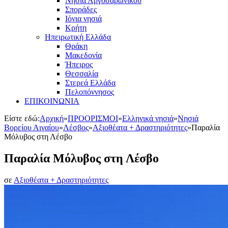
Νησιά Αργοσαρωνικού
Σποράδες
Ιόνια νησιά
Κρήτη
Ηπειρωτική Ελλάδα
Θράκη
Μακεδονία
Ήπειρος
Θεσσαλία
Στερεά Ελλάδα
Πελοπόννησος
ΕΠΙΚΟΙΝΩΝΙΑ
Είστε εδώ:
Αρχική
»
ΠΡΟΟΡΙΣΜΟΙ
»
Ελληνικά νησιά
»
Νησιά
Βορείου Αιγαίου
»
Λέσβος
»
Αξιοθέατα + Δραστηριότητες
»
Παραλία
Μόλυβος στη Λέσβο
Παραλία Μόλυβος στη Λέσβο
σε
Αξιοθέατα + Δραστηριότητες