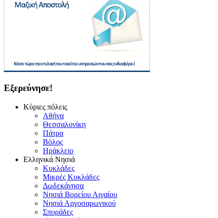
Εξερεύνησε!
Κύριες πόλεις
Αθήνα
Θεσσαλονίκη
Πάτρα
Βόλος
Ηράκλειο
Ελληνικά Νησιά
Κυκλάδες
Μικρές Κυκλάδες
Δωδεκάνησα
Νησιά Βορείου Αιγαίου
Νησιά Αργοσαρωνικού
Σποράδες