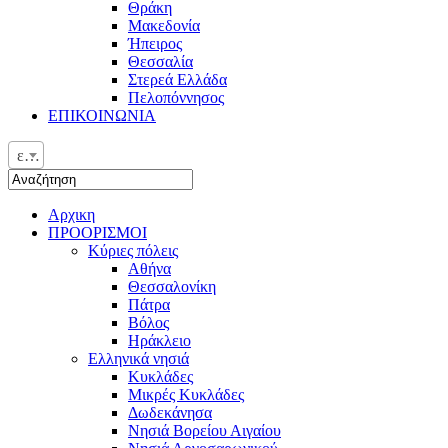
Θράκη
Μακεδονία
Ήπειρος
Θεσσαλία
Στερεά Ελλάδα
Πελοπόννησος
ΕΠΙΚΟΙΝΩΝΙΑ
ελ
Αρχικη
ΠΡΟΟΡΙΣΜΟΙ
Κύριες πόλεις
Αθήνα
Θεσσαλονίκη
Πάτρα
Βόλος
Ηράκλειο
Ελληνικά νησιά
Κυκλάδες
Μικρές Κυκλάδες
Δωδεκάνησα
Νησιά Βορείου Αιγαίου