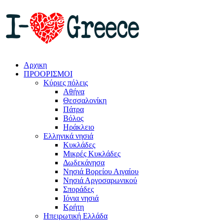
Αρχικη
ΠΡΟΟΡΙΣΜΟΙ
Κύριες πόλεις
Αθήνα
Θεσσαλονίκη
Πάτρα
Βόλος
Ηράκλειο
Ελληνικά νησιά
Κυκλάδες
Μικρές Κυκλάδες
Δωδεκάνησα
Νησιά Βορείου Αιγαίου
Νησιά Αργοσαρωνικού
Σποράδες
Ιόνια νησιά
Κρήτη
Ηπειρωτική Ελλάδα