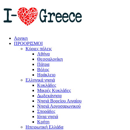
Αρχικη
ΠΡΟΟΡΙΣΜΟΙ
Κύριες πόλεις
Αθήνα
Θεσσαλονίκη
Πάτρα
Βόλος
Ηράκλειο
Ελληνικά νησιά
Κυκλάδες
Μικρές Κυκλάδες
Δωδεκάνησα
Νησιά Βορείου Αιγαίου
Νησιά Αργοσαρωνικού
Σποράδες
Ιόνια νησιά
Κρήτη
Ηπειρωτική Ελλάδα