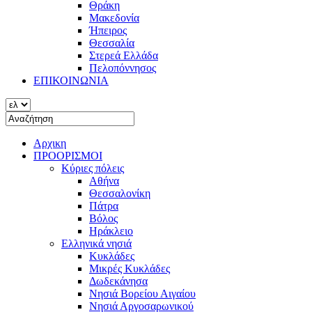
Θράκη
Μακεδονία
Ήπειρος
Θεσσαλία
Στερεά Ελλάδα
Πελοπόννησος
ΕΠΙΚΟΙΝΩΝΙΑ
Αρχικη
ΠΡΟΟΡΙΣΜΟΙ
Κύριες πόλεις
Αθήνα
Θεσσαλονίκη
Πάτρα
Βόλος
Ηράκλειο
Ελληνικά νησιά
Κυκλάδες
Μικρές Κυκλάδες
Δωδεκάνησα
Νησιά Βορείου Αιγαίου
Νησιά Αργοσαρωνικού