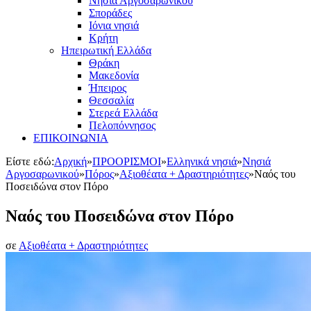
Νησιά Αργοσαρωνικού
Σποράδες
Ιόνια νησιά
Κρήτη
Ηπειρωτική Ελλάδα
Θράκη
Μακεδονία
Ήπειρος
Θεσσαλία
Στερεά Ελλάδα
Πελοπόννησος
ΕΠΙΚΟΙΝΩΝΙΑ
Είστε εδώ:
Αρχική
»
ΠΡΟΟΡΙΣΜΟΙ
»
Ελληνικά νησιά
»
Νησιά
Αργοσαρωνικού
»
Πόρος
»
Αξιοθέατα + Δραστηριότητες
»
Ναός του
Ποσειδώνα στον Πόρο
Ναός του Ποσειδώνα στον Πόρο
σε
Αξιοθέατα + Δραστηριότητες