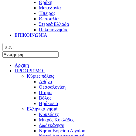
Θράκη
Μακεδονία
Ήπειρος
Θεσσαλία
Στερεά Ελλάδα
Πελοπόννησος
ΕΠΙΚΟΙΝΩΝΙΑ
ελ
Αρχικη
ΠΡΟΟΡΙΣΜΟΙ
Κύριες πόλεις
Αθήνα
Θεσσαλονίκη
Πάτρα
Βόλος
Ηράκλειο
Ελληνικά νησιά
Κυκλάδες
Μικρές Κυκλάδες
Δωδεκάνησα
Νησιά Βορείου Αιγαίου