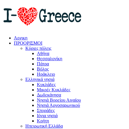
Αρχικη
ΠΡΟΟΡΙΣΜΟΙ
Κύριες πόλεις
Αθήνα
Θεσσαλονίκη
Πάτρα
Βόλος
Ηράκλειο
Ελληνικά νησιά
Κυκλάδες
Μικρές Κυκλάδες
Δωδεκάνησα
Νησιά Βορείου Αιγαίου
Νησιά Αργοσαρωνικού
Σποράδες
Ιόνια νησιά
Κρήτη
Ηπειρωτική Ελλάδα