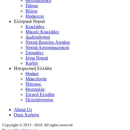
Θεσσαλονίκη
Πάτρα
Βόλος
Ηράκλειο
Ελληνικά Νησιά
Κυκλάδες
Μικρές Κυκλάδες
Δωδεκάνησα
Νησιά Βορείου Αιγαίου
Νησιά Αργοσαρωνικού
Σποράδες
Ιόνια Νησιά
Κρήτη
Ηπειρωτική Ελλάδα
Θράκη
Μακεδονία
Ήπειρος
Θεσσαλία
Στερεά Ελλάδα
Πελοπόννησος
About Us
Όροι Χρήσης
Copyright © 2013 - 2018. All rights reserved.