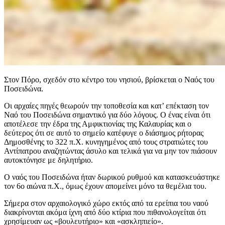
Στον Πόρο, σχεδόν στο κέντρο του νησιού, βρίσκεται ο Ναός του
Ποσειδώνα.
Οι αρχαίες πηγές θεωρούν την τοποθεσία και κατ’ επέκταση τον
Ναό του Ποσειδώνα σημαντικό για δύο λόγους. Ο ένας είναι ότι
αποτέλεσε την έδρα της Αμφικτιονίας της Καλαυρίας και ο
δεύτερος ότι σε αυτό το σημείο κατέφυγε ο διάσημος ρήτορας
Δημοσθένης το 322 π.Χ. κυνηγημένος από τους στρατιώτες του
Αντίπατρου αναζητώντας άσυλο και τελικά για να μην τον πιάσουν
αυτοκτόνησε με δηλητήριο.
Ο ναός του Ποσειδώνα ήταν δωρικού ρυθμού και κατασκευάστηκε
τον 6ο αιώνα π.Χ., όμως έχουν απομείνει μόνο τα θεμέλια του.
Σήμερα στον αρχαιολογικό χώρο εκτός από τα ερείπια του ναού
διακρίνονται ακόμα ίχνη από δύο κτίρια που πιθανολογείται ότι
χρησίμευαν ως «βουλευτήριο» και «ασκληπιείο».