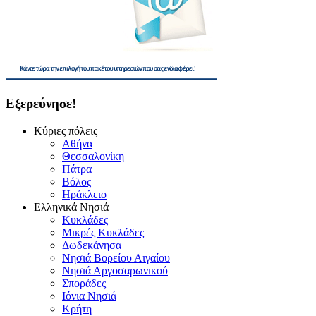
Εξερεύνησε!
Κύριες πόλεις
Αθήνα
Θεσσαλονίκη
Πάτρα
Βόλος
Ηράκλειο
Ελληνικά Νησιά
Κυκλάδες
Μικρές Κυκλάδες
Δωδεκάνησα
Νησιά Βορείου Αιγαίου
Νησιά Αργοσαρωνικού
Σποράδες
Ιόνια Νησιά
Κρήτη