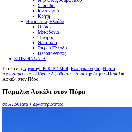
Νησιά Αργοσαρωνικού
Σποράδες
Ιόνια νησιά
Κρήτη
Ηπειρωτική Ελλάδα
Θράκη
Μακεδονία
Ήπειρος
Θεσσαλία
Στερεά Ελλάδα
Πελοπόννησος
ΕΠΙΚΟΙΝΩΝΙΑ
Είστε εδώ:
Αρχική
»
ΠΡΟΟΡΙΣΜΟΙ
»
Ελληνικά νησιά
»
Νησιά
Αργοσαρωνικού
»
Πόρος
»
Αξιοθέατα + Δραστηριότητες
»
Παραλία
Ασκέλι στον Πόρο
Παραλία Ασκέλι στον Πόρο
σε
Αξιοθέατα + Δραστηριότητες