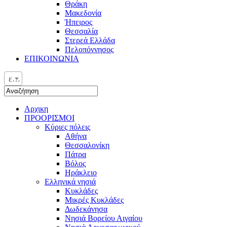
Θράκη
Μακεδονία
Ήπειρος
Θεσσαλία
Στερεά Ελλάδα
Πελοπόννησος
ΕΠΙΚΟΙΝΩΝΙΑ
ελ
Αρχικη
ΠΡΟΟΡΙΣΜΟΙ
Κύριες πόλεις
Αθήνα
Θεσσαλονίκη
Πάτρα
Βόλος
Ηράκλειο
Ελληνικά νησιά
Κυκλάδες
Μικρές Κυκλάδες
Δωδεκάνησα
Νησιά Βορείου Αιγαίου