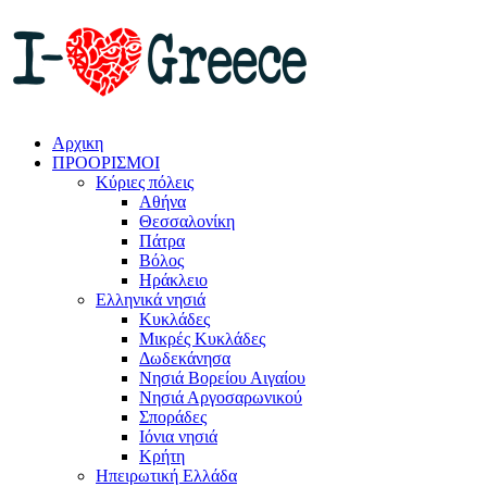
Αρχικη
ΠΡΟΟΡΙΣΜΟΙ
Κύριες πόλεις
Αθήνα
Θεσσαλονίκη
Πάτρα
Βόλος
Ηράκλειο
Ελληνικά νησιά
Κυκλάδες
Μικρές Κυκλάδες
Δωδεκάνησα
Νησιά Βορείου Αιγαίου
Νησιά Αργοσαρωνικού
Σποράδες
Ιόνια νησιά
Κρήτη
Ηπειρωτική Ελλάδα