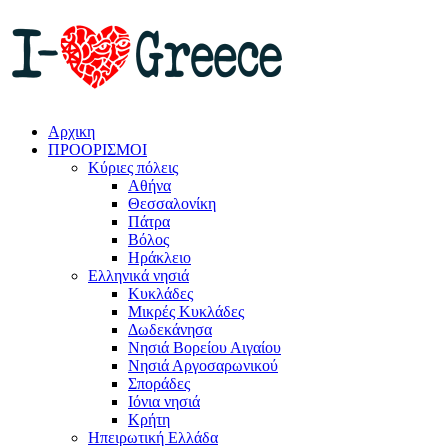
Αρχικη
ΠΡΟΟΡΙΣΜΟΙ
Κύριες πόλεις
Αθήνα
Θεσσαλονίκη
Πάτρα
Βόλος
Ηράκλειο
Ελληνικά νησιά
Κυκλάδες
Μικρές Κυκλάδες
Δωδεκάνησα
Νησιά Βορείου Αιγαίου
Νησιά Αργοσαρωνικού
Σποράδες
Ιόνια νησιά
Κρήτη
Ηπειρωτική Ελλάδα