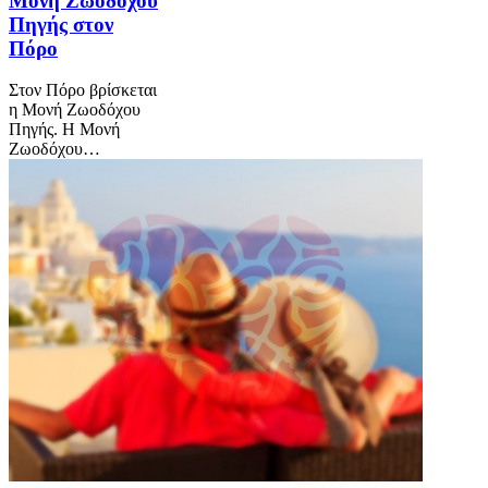
Μονή Ζωοδόχου
Πηγής στον
Πόρο
Στον Πόρο βρίσκεται
η Μονή Ζωοδόχου
Πηγής. Η Μονή
Ζωοδόχου…