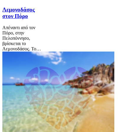
Λεμονοδάσος
στον Πόρο
Απέναντι από τον
Πόρο, στην
Πελοπόννησο,
βρίσκεται το
Λεμονοδάσος. Το…