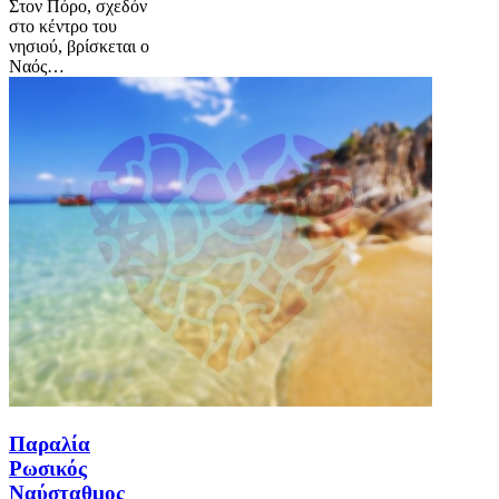
Στον Πόρο, σχεδόν
στο κέντρο του
νησιού, βρίσκεται ο
Ναός…
Παραλία
Ρωσικός
Ναύσταθμος