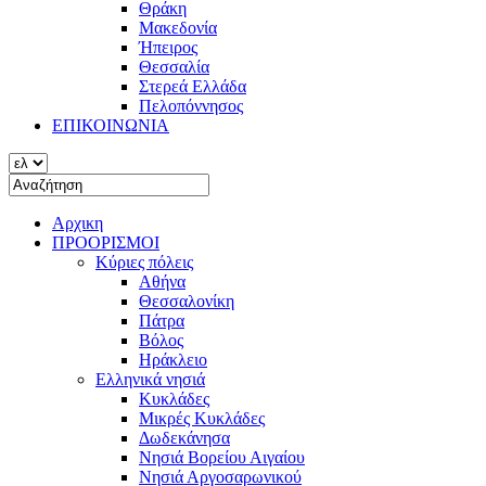
Θράκη
Μακεδονία
Ήπειρος
Θεσσαλία
Στερεά Ελλάδα
Πελοπόννησος
ΕΠΙΚΟΙΝΩΝΙΑ
Αρχικη
ΠΡΟΟΡΙΣΜΟΙ
Κύριες πόλεις
Αθήνα
Θεσσαλονίκη
Πάτρα
Βόλος
Ηράκλειο
Ελληνικά νησιά
Κυκλάδες
Μικρές Κυκλάδες
Δωδεκάνησα
Νησιά Βορείου Αιγαίου
Νησιά Αργοσαρωνικού