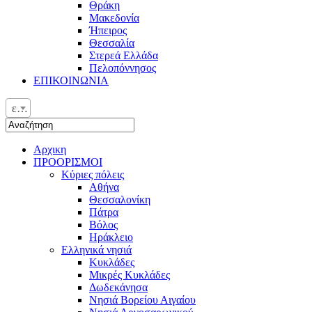
Θράκη
Μακεδονία
Ήπειρος
Θεσσαλία
Στερεά Ελλάδα
Πελοπόννησος
ΕΠΙΚΟΙΝΩΝΙΑ
ελ
Αρχικη
ΠΡΟΟΡΙΣΜΟΙ
Κύριες πόλεις
Αθήνα
Θεσσαλονίκη
Πάτρα
Βόλος
Ηράκλειο
Ελληνικά νησιά
Κυκλάδες
Μικρές Κυκλάδες
Δωδεκάνησα
Νησιά Βορείου Αιγαίου