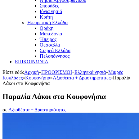
Νησιά Αργοσαρωνικού
Σποράδες
Ιόνια νησιά
Κρήτη
Ηπειρωτική Ελλάδα
Θράκη
Μακεδονία
Ήπειρος
Θεσσαλία
Στερεά Ελλάδα
Πελοπόννησος
ΕΠΙΚΟΙΝΩΝΙΑ
Είστε εδώ:
Αρχική
»
ΠΡΟΟΡΙΣΜΟΙ
»
Ελληνικά νησιά
»
Μικρές
Κυκλάδες
»
Κουφονήσια
»
Αξιοθέατα + Δραστηριότητες
»
Παραλία
Λάκοι στα Κουφονήσια
Παραλία Λάκοι στα Κουφονήσια
σε
Αξιοθέατα + Δραστηριότητες