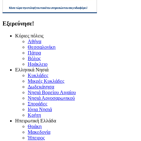
Εξερεύνησε!
Κύριες πόλεις
Αθήνα
Θεσσαλονίκη
Πάτρα
Βόλος
Ηράκλειο
Ελληνικά Νησιά
Κυκλάδες
Μικρές Κυκλάδες
Δωδεκάνησα
Νησιά Βορείου Αιγαίου
Νησιά Αργοσαρωνικού
Σποράδες
Ιόνια Νησιά
Κρήτη
Ηπειρωτική Ελλάδα
Θράκη
Μακεδονία
Ήπειρος