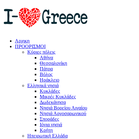
Αρχικη
ΠΡΟΟΡΙΣΜΟΙ
Κύριες πόλεις
Αθήνα
Θεσσαλονίκη
Πάτρα
Βόλος
Ηράκλειο
Ελληνικά νησιά
Κυκλάδες
Μικρές Κυκλάδες
Δωδεκάνησα
Νησιά Βορείου Αιγαίου
Νησιά Αργοσαρωνικού
Σποράδες
Ιόνια νησιά
Κρήτη
Ηπειρωτική Ελλάδα