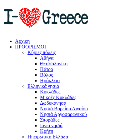
Αρχικη
ΠΡΟΟΡΙΣΜΟΙ
Κύριες πόλεις
Αθήνα
Θεσσαλονίκη
Πάτρα
Βόλος
Ηράκλειο
Ελληνικά νησιά
Κυκλάδες
Μικρές Κυκλάδες
Δωδεκάνησα
Νησιά Βορείου Αιγαίου
Νησιά Αργοσαρωνικού
Σποράδες
Ιόνια νησιά
Κρήτη
Ηπειρωτική Ελλάδα