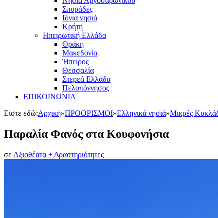
Νησιά Αργοσαρωνικού
Σποράδες
Ιόνια νησιά
Κρήτη
Ηπειρωτική Ελλάδα
Θράκη
Μακεδονία
Ήπειρος
Θεσσαλία
Στερεά Ελλάδα
Πελοπόννησος
ΕΠΙΚΟΙΝΩΝΙΑ
Είστε εδώ:
Αρχική
»
ΠΡΟΟΡΙΣΜΟΙ
»
Ελληνικά νησιά
»
Μικρές Κυκλά
Παραλία Φανός στα Κουφονήσια
σε
Αξιοθέατα + Δραστηριότητες