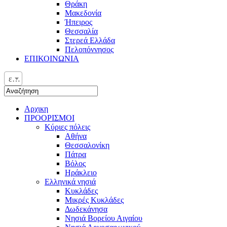
Θράκη
Μακεδονία
Ήπειρος
Θεσσαλία
Στερεά Ελλάδα
Πελοπόννησος
ΕΠΙΚΟΙΝΩΝΙΑ
ελ
Αρχικη
ΠΡΟΟΡΙΣΜΟΙ
Κύριες πόλεις
Αθήνα
Θεσσαλονίκη
Πάτρα
Βόλος
Ηράκλειο
Ελληνικά νησιά
Κυκλάδες
Μικρές Κυκλάδες
Δωδεκάνησα
Νησιά Βορείου Αιγαίου