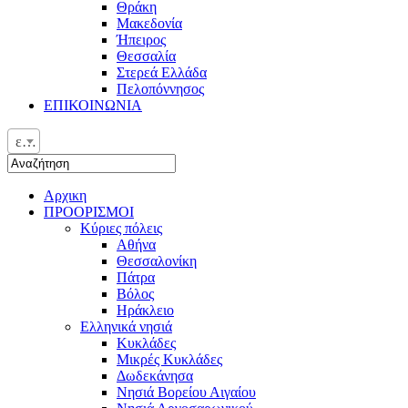
Θράκη
Μακεδονία
Ήπειρος
Θεσσαλία
Στερεά Ελλάδα
Πελοπόννησος
ΕΠΙΚΟΙΝΩΝΙΑ
ελ
Αρχικη
ΠΡΟΟΡΙΣΜΟΙ
Κύριες πόλεις
Αθήνα
Θεσσαλονίκη
Πάτρα
Βόλος
Ηράκλειο
Ελληνικά νησιά
Κυκλάδες
Μικρές Κυκλάδες
Δωδεκάνησα
Νησιά Βορείου Αιγαίου