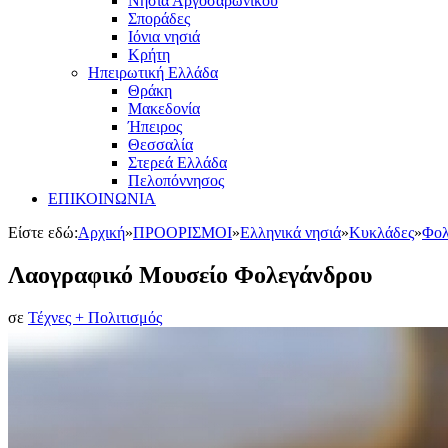
Νησιά Αργοσαρωνικού
Σποράδες
Ιόνια νησιά
Κρήτη
Ηπειρωτική Ελλάδα
Θράκη
Μακεδονία
Ήπειρος
Θεσσαλία
Στερεά Ελλάδα
Πελοπόννησος
ΕΠΙΚΟΙΝΩΝΙΑ
Είστε εδώ:
Αρχική
»
ΠΡΟΟΡΙΣΜΟΙ
»
Ελληνικά νησιά
»
Κυκλάδες
»
Φολ
Λαογραφικό Μουσείο Φολεγάνδρου
σε
Τέχνες + Πολιτισμός