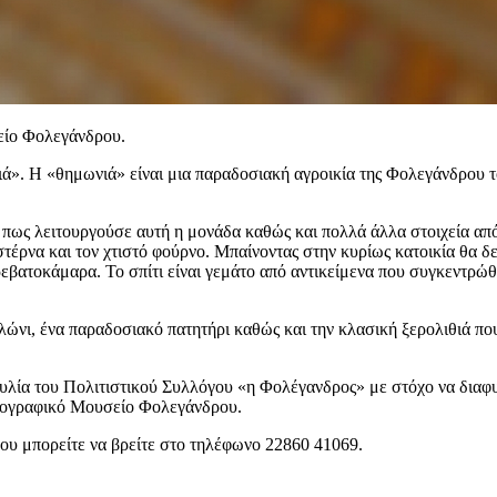
είο Φολεγάνδρου.
». Η «θημωνιά» είναι μια παραδοσιακή αγροικία της Φολεγάνδρου τ
πως λειτουργούσε αυτή η μονάδα καθώς και πολλά άλλα στοιχεία απ
στέρνα και τον χτιστό φούρνο. Μπαίνοντας στην κυρίως κατοικία θα δε
ρεβατοκάμαρα. Το σπίτι είναι γεμάτο από αντικείμενα που συγκεντρώθ
λώνι, ένα παραδοσιακό πατητήρι καθώς και την κλασική ξερολιθιά που 
α του Πολιτιστικού Συλλόγου «η Φολέγανδρος» με στόχο να διαφυλά
 Λαογραφικό Μουσείο Φολεγάνδρου.
υ μπορείτε να βρείτε στο τηλέφωνο 22860 41069.