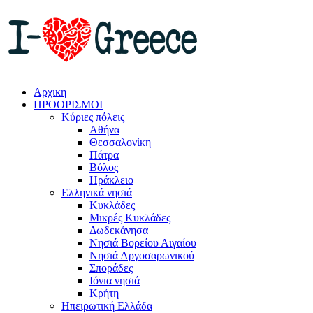
Αρχικη
ΠΡΟΟΡΙΣΜΟΙ
Κύριες πόλεις
Αθήνα
Θεσσαλονίκη
Πάτρα
Βόλος
Ηράκλειο
Ελληνικά νησιά
Κυκλάδες
Μικρές Κυκλάδες
Δωδεκάνησα
Νησιά Βορείου Αιγαίου
Νησιά Αργοσαρωνικού
Σποράδες
Ιόνια νησιά
Κρήτη
Ηπειρωτική Ελλάδα