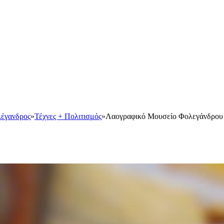
έγανδρος
»
Τέχνες + Πολιτισμός
»
Λαογραφικό Μουσείο Φολεγάνδρου