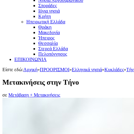
Νησιά Αργοσαρωνικού
Σποράδες
Ιόνια νησιά
Κρήτη
Ηπειρωτική Ελλάδα
Θράκη
Μακεδονία
Ήπειρος
Θεσσαλία
Στερεά Ελλάδα
Πελοπόννησος
ΕΠΙΚΟΙΝΩΝΙΑ
Είστε εδώ:
Αρχική
»
ΠΡΟΟΡΙΣΜΟΙ
»
Ελληνικά νησιά
»
Κυκλάδες
»
Τήν
Μετακινήσεις στην Τήνο
σε
Μετάβαση + Μετακινήσεις