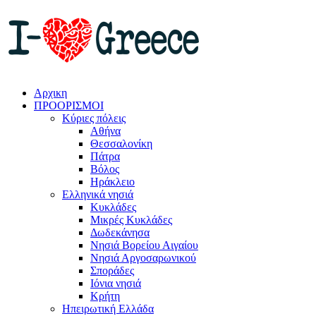
Αρχικη
ΠΡΟΟΡΙΣΜΟΙ
Κύριες πόλεις
Αθήνα
Θεσσαλονίκη
Πάτρα
Βόλος
Ηράκλειο
Ελληνικά νησιά
Κυκλάδες
Μικρές Κυκλάδες
Δωδεκάνησα
Νησιά Βορείου Αιγαίου
Νησιά Αργοσαρωνικού
Σποράδες
Ιόνια νησιά
Κρήτη
Ηπειρωτική Ελλάδα