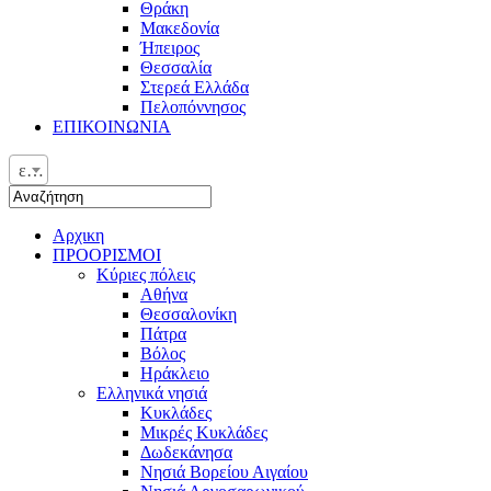
Θράκη
Μακεδονία
Ήπειρος
Θεσσαλία
Στερεά Ελλάδα
Πελοπόννησος
ΕΠΙΚΟΙΝΩΝΙΑ
ελ
Αρχικη
ΠΡΟΟΡΙΣΜΟΙ
Κύριες πόλεις
Αθήνα
Θεσσαλονίκη
Πάτρα
Βόλος
Ηράκλειο
Ελληνικά νησιά
Κυκλάδες
Μικρές Κυκλάδες
Δωδεκάνησα
Νησιά Βορείου Αιγαίου