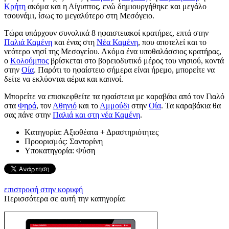
Κρήτη
ακόμα και η Αίγυπτος, ενώ δημιουργήθηκε και μεγάλο
τσουνάμι, ίσως το μεγαλύτερο στη Μεσόγειο.
Τώρα υπάρχουν συνολικά 8 ηφαιστειακοί κρατήρες, επτά στην
Παλιά Καμένη
και ένας στη
Νέα Καμένη
, που αποτελεί και το
νεότερο νησί της Μεσογείου. Ακόμα ένα υποθαλάσσιος κρατήρας,
ο
Κολούμπος
βρίσκεται στο βορειοδυτικό μέρος του νησιού, κοντά
στην
Οία
. Παρότι το ηφαίστειο σήμερα είναι ήρεμο, μπορείτε να
δείτε να εκλύονται αέρια και καπνοί.
Μπορείτε να επισκεφθείτε τα ηφαίστεια με καραβάκι από τον Γιαλό
στα
Φηρά
, τον
Αθηνιό
και το
Αμμούδι
στην
Οία
. Τα καραβάκια θα
σας πάνε στην
Παλιά και στη νέα Καμένη
.
Kατηγορία:
Αξιοθέατα + Δραστηριότητες
Προορισμός:
Σαντορίνη
Υποκατηγορία:
Φύση
επιστροφή στην κορυφή
Περισσότερα σε αυτή την κατηγορία: