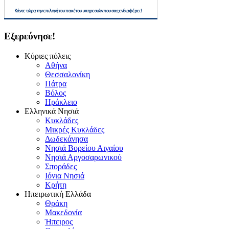
Εξερεύνησε!
Κύριες πόλεις
Αθήνα
Θεσσαλονίκη
Πάτρα
Βόλος
Ηράκλειο
Ελληνικά Νησιά
Κυκλάδες
Μικρές Κυκλάδες
Δωδεκάνησα
Νησιά Βορείου Αιγαίου
Νησιά Αργοσαρωνικού
Σποράδες
Ιόνια Νησιά
Κρήτη
Ηπειρωτική Ελλάδα
Θράκη
Μακεδονία
Ήπειρος