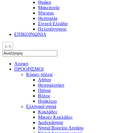
Θράκη
Μακεδονία
Ήπειρος
Θεσσαλία
Στερεά Ελλάδα
Πελοπόννησος
ΕΠΙΚΟΙΝΩΝΙΑ
ελ
Αρχικη
ΠΡΟΟΡΙΣΜΟΙ
Κύριες πόλεις
Αθήνα
Θεσσαλονίκη
Πάτρα
Βόλος
Ηράκλειο
Ελληνικά νησιά
Κυκλάδες
Μικρές Κυκλάδες
Δωδεκάνησα
Νησιά Βορείου Αιγαίου