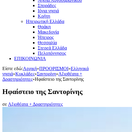
Νησιά Αργοσαρωνικού
Σποράδες
Ιόνια νησιά
Κρήτη
Ηπειρωτική Ελλάδα
Θράκη
Μακεδονία
Ήπειρος
Θεσσαλία
Στερεά Ελλάδα
Πελοπόννησος
ΕΠΙΚΟΙΝΩΝΙΑ
Είστε εδώ:
Αρχική
»
ΠΡΟΟΡΙΣΜΟΙ
»
Ελληνικά
νησιά
»
Κυκλάδες
»
Σαντορίνη
»
Αξιοθέατα +
Δραστηριότητες
»
Ηφαίστειο της Σαντορίνης
Ηφαίστειο της Σαντορίνης
σε
Αξιοθέατα + Δραστηριότητες