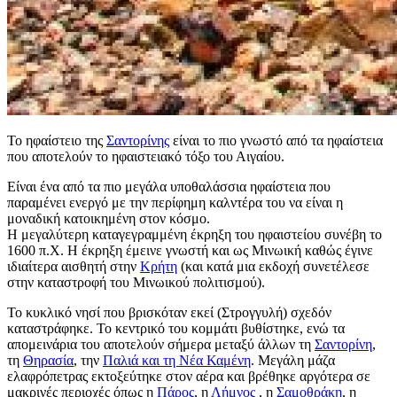
Το ηφαίστειο της
Σαντορίνης
είναι το πιο γνωστό από τα ηφαίστεια
που αποτελούν το ηφαιστειακό τόξο του Αιγαίου.
Είναι ένα από τα πιο μεγάλα υποθαλάσσια ηφαίστεια που
παραμένει ενεργό με την περίφημη καλντέρα του να είναι η
μοναδική κατοικημένη στον κόσμο.
Η μεγαλύτερη καταγεγραμμένη έκρηξη του ηφαιστείου συνέβη το
1600 π.Χ. Η έκρηξη έμεινε γνωστή και ως Μινωική καθώς έγινε
ιδιαίτερα αισθητή στην
Κρήτη
(και κατά μια εκδοχή συνετέλεσε
στην καταστροφή του Μινωικού πολιτισμού).
Το κυκλικό νησί που βρισκόταν εκεί (Στρογγυλή) σχεδόν
καταστράφηκε. Το κεντρικό του κομμάτι βυθίστηκε, ενώ τα
απομεινάρια του αποτελούν σήμερα μεταξύ άλλων τη
Σαντορίνη
,
τη
Θηρασία
, την
Παλιά και τη Νέα Καμένη
. Μεγάλη μάζα
ελαφρόπετρας εκτοξεύτηκε στον αέρα και βρέθηκε αργότερα σε
μακρινές περιοχές όπως η
Πάρος
, η
Λήμνος
, η
Σαμοθράκη
, η