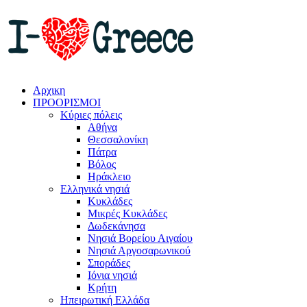
Αρχικη
ΠΡΟΟΡΙΣΜΟΙ
Κύριες πόλεις
Αθήνα
Θεσσαλονίκη
Πάτρα
Βόλος
Ηράκλειο
Ελληνικά νησιά
Κυκλάδες
Μικρές Κυκλάδες
Δωδεκάνησα
Νησιά Βορείου Αιγαίου
Νησιά Αργοσαρωνικού
Σποράδες
Ιόνια νησιά
Κρήτη
Ηπειρωτική Ελλάδα