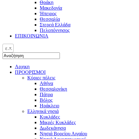
Θράκη
Μακεδονία
Ήπειρος
Θεσσαλία
Στερεά Ελλάδα
Πελοπόννησος
ΕΠΙΚΟΙΝΩΝΙΑ
ελ
Αρχικη
ΠΡΟΟΡΙΣΜΟΙ
Κύριες πόλεις
Αθήνα
Θεσσαλονίκη
Πάτρα
Βόλος
Ηράκλειο
Ελληνικά νησιά
Κυκλάδες
Μικρές Κυκλάδες
Δωδεκάνησα
Νησιά Βορείου Αιγαίου