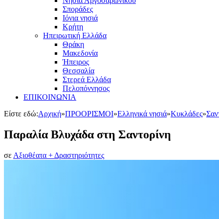
Νησιά Αργοσαρωνικού
Σποράδες
Ιόνια νησιά
Κρήτη
Ηπειρωτική Ελλάδα
Θράκη
Μακεδονία
Ήπειρος
Θεσσαλία
Στερεά Ελλάδα
Πελοπόννησος
ΕΠΙΚΟΙΝΩΝΙΑ
Είστε εδώ:
Αρχική
»
ΠΡΟΟΡΙΣΜΟΙ
»
Ελληνικά νησιά
»
Κυκλάδες
»
Σαν
Παραλία Βλυχάδα στη Σαντορίνη
σε
Αξιοθέατα + Δραστηριότητες