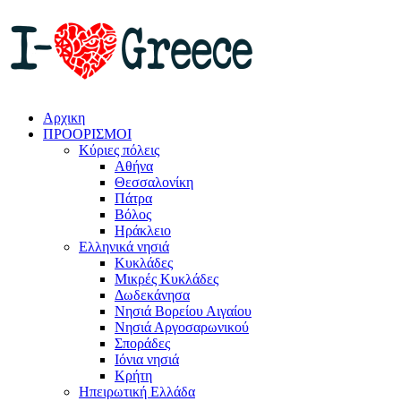
Αρχικη
ΠΡΟΟΡΙΣΜΟΙ
Κύριες πόλεις
Αθήνα
Θεσσαλονίκη
Πάτρα
Βόλος
Ηράκλειο
Ελληνικά νησιά
Κυκλάδες
Μικρές Κυκλάδες
Δωδεκάνησα
Νησιά Βορείου Αιγαίου
Νησιά Αργοσαρωνικού
Σποράδες
Ιόνια νησιά
Κρήτη
Ηπειρωτική Ελλάδα