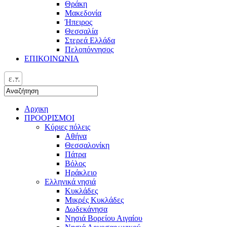
Θράκη
Μακεδονία
Ήπειρος
Θεσσαλία
Στερεά Ελλάδα
Πελοπόννησος
ΕΠΙΚΟΙΝΩΝΙΑ
ελ
Αρχικη
ΠΡΟΟΡΙΣΜΟΙ
Κύριες πόλεις
Αθήνα
Θεσσαλονίκη
Πάτρα
Βόλος
Ηράκλειο
Ελληνικά νησιά
Κυκλάδες
Μικρές Κυκλάδες
Δωδεκάνησα
Νησιά Βορείου Αιγαίου