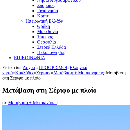
Νησιά Αργοσαρωνικού
Σποράδες
Ιόνια νησιά
Κρήτη
Ηπειρωτική Ελλάδα
Θράκη
Μακεδονία
Ήπειρος
Θεσσαλία
Στερεά Ελλάδα
Πελοπόννησος
ΕΠΙΚΟΙΝΩΝΙΑ
Είστε εδώ:
Αρχική
»
ΠΡΟΟΡΙΣΜΟΙ
»
Ελληνικά
νησιά
»
Κυκλάδες
»
Σέριφος
»
Μετάβαση + Μετακινήσεις
»
Μετάβαση
στη Σέριφο με πλοίο
Μετάβαση στη Σέριφο με πλοίο
σε
Μετάβαση + Μετακινήσεις