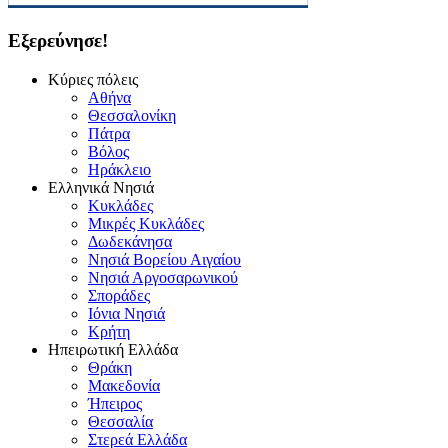
Εξερεύνησε!
Κύριες πόλεις
Αθήνα
Θεσσαλονίκη
Πάτρα
Βόλος
Ηράκλειο
Ελληνικά Νησιά
Κυκλάδες
Μικρές Κυκλάδες
Δωδεκάνησα
Νησιά Βορείου Αιγαίου
Νησιά Αργοσαρωνικού
Σποράδες
Ιόνια Νησιά
Κρήτη
Ηπειρωτική Ελλάδα
Θράκη
Μακεδονία
Ήπειρος
Θεσσαλία
Στερεά Ελλάδα