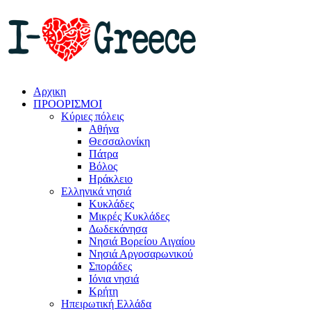
Αρχικη
ΠΡΟΟΡΙΣΜΟΙ
Κύριες πόλεις
Αθήνα
Θεσσαλονίκη
Πάτρα
Βόλος
Ηράκλειο
Ελληνικά νησιά
Κυκλάδες
Μικρές Κυκλάδες
Δωδεκάνησα
Νησιά Βορείου Αιγαίου
Νησιά Αργοσαρωνικού
Σποράδες
Ιόνια νησιά
Κρήτη
Ηπειρωτική Ελλάδα