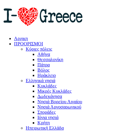
Αρχικη
ΠΡΟΟΡΙΣΜΟΙ
Κύριες πόλεις
Αθήνα
Θεσσαλονίκη
Πάτρα
Βόλος
Ηράκλειο
Ελληνικά νησιά
Κυκλάδες
Μικρές Κυκλάδες
Δωδεκάνησα
Νησιά Βορείου Αιγαίου
Νησιά Αργοσαρωνικού
Σποράδες
Ιόνια νησιά
Κρήτη
Ηπειρωτική Ελλάδα