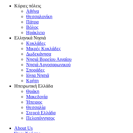
Κύριες πόλεις
Αθήνα
Θεσσαλονίκη
Πάτρα
Βόλος
Ηράκλειο
Ελληνικά Νησιά
Κυκλάδες
Μικρές Κυκλάδες
Δωδεκάνησα
Νησιά Βορείου Αιγαίου
Νησιά Αργοσαρωνικού
Σποράδες
Ιόνια Νησιά
Κρήτη
Ηπειρωτική Ελλάδα
Θράκη
Μακεδονία
Ήπειρος
Θεσσαλία
Στερεά Ελλάδα
Πελοπόννησος
About Us