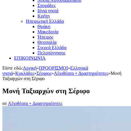
Νησιά Αργοσαρωνικού
Σποράδες
Ιόνια νησιά
Κρήτη
Ηπειρωτική Ελλάδα
Θράκη
Μακεδονία
Ήπειρος
Θεσσαλία
Στερεά Ελλάδα
Πελοπόννησος
ΕΠΙΚΟΙΝΩΝΙΑ
Είστε εδώ:
Αρχική
»
ΠΡΟΟΡΙΣΜΟΙ
»
Ελληνικά
νησιά
»
Κυκλάδες
»
Σέριφος
»
Αξιοθέατα + Δραστηριότητες
»
Μονή
Ταξιαρχών στη Σέριφο
Μονή Ταξιαρχών στη Σέριφο
σε
Αξιοθέατα + Δραστηριότητες