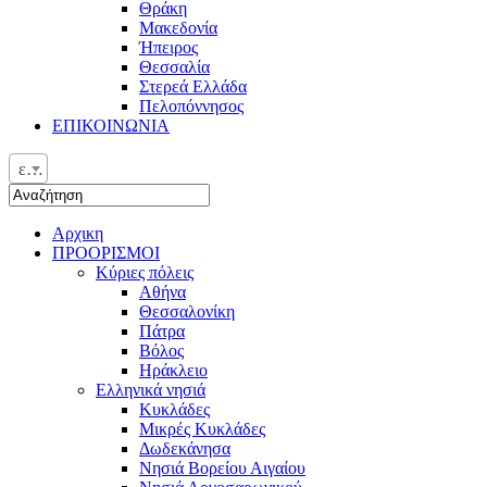
Θράκη
Μακεδονία
Ήπειρος
Θεσσαλία
Στερεά Ελλάδα
Πελοπόννησος
ΕΠΙΚΟΙΝΩΝΙΑ
ελ
Αρχικη
ΠΡΟΟΡΙΣΜΟΙ
Κύριες πόλεις
Αθήνα
Θεσσαλονίκη
Πάτρα
Βόλος
Ηράκλειο
Ελληνικά νησιά
Κυκλάδες
Μικρές Κυκλάδες
Δωδεκάνησα
Νησιά Βορείου Αιγαίου