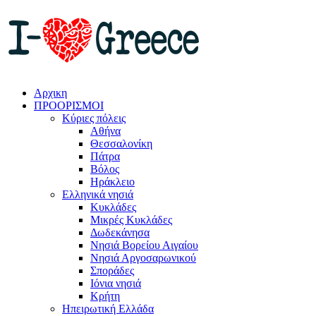
Αρχικη
ΠΡΟΟΡΙΣΜΟΙ
Κύριες πόλεις
Αθήνα
Θεσσαλονίκη
Πάτρα
Βόλος
Ηράκλειο
Ελληνικά νησιά
Κυκλάδες
Μικρές Κυκλάδες
Δωδεκάνησα
Νησιά Βορείου Αιγαίου
Νησιά Αργοσαρωνικού
Σποράδες
Ιόνια νησιά
Κρήτη
Ηπειρωτική Ελλάδα