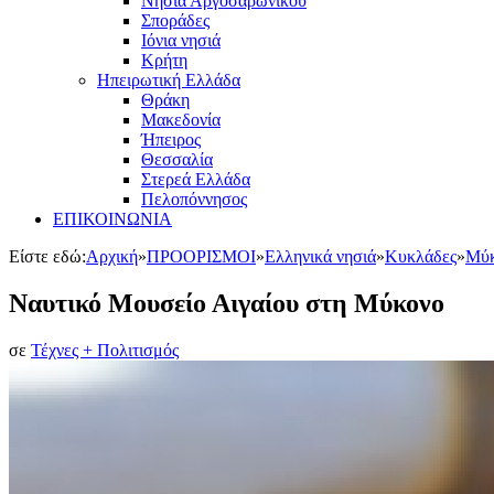
Νησιά Αργοσαρωνικού
Σποράδες
Ιόνια νησιά
Κρήτη
Ηπειρωτική Ελλάδα
Θράκη
Μακεδονία
Ήπειρος
Θεσσαλία
Στερεά Ελλάδα
Πελοπόννησος
ΕΠΙΚΟΙΝΩΝΙΑ
Είστε εδώ:
Αρχική
»
ΠΡΟΟΡΙΣΜΟΙ
»
Ελληνικά νησιά
»
Κυκλάδες
»
Μύκ
Ναυτικό Μουσείο Αιγαίου στη Μύκονο
σε
Τέχνες + Πολιτισμός