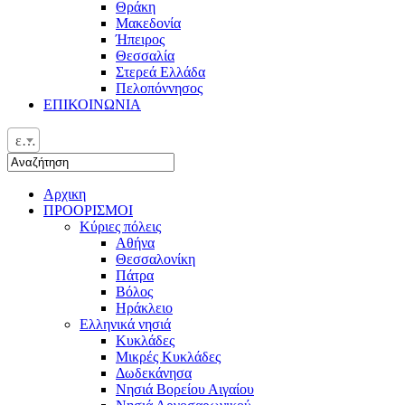
Θράκη
Μακεδονία
Ήπειρος
Θεσσαλία
Στερεά Ελλάδα
Πελοπόννησος
ΕΠΙΚΟΙΝΩΝΙΑ
ελ
Αρχικη
ΠΡΟΟΡΙΣΜΟΙ
Κύριες πόλεις
Αθήνα
Θεσσαλονίκη
Πάτρα
Βόλος
Ηράκλειο
Ελληνικά νησιά
Κυκλάδες
Μικρές Κυκλάδες
Δωδεκάνησα
Νησιά Βορείου Αιγαίου