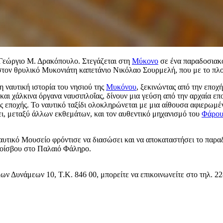
 Γεώργιο Μ. Δρακόπουλο. Στεγάζεται στη
Μύκονο
σε ένα παραδοσιακό
ε στον θρυλικό Μυκονιάτη καπετάνιο Νικόλαο Σουρμελή, που με το πλ
 ναυτική ιστορία του νησιού της
Μυκόνου
, ξεκινώντας από την εποχ
και χάλκινα όργανα ναυσιπλοΐας, δίνουν μια γεύση από την αρχαία ε
ς εποχής. Το ναυτικό ταξίδι ολοκληρώνεται με μια αίθουσα αφιερωμέ
ι, μεταξύ άλλων εκθεμάτων, και τον αυθεντικό μηχανισμό του
Φάρου
Ναυτικό Μουσείο φρόντισε να διασώσει και να αποκαταστήσει το παρα
λοίσβου στο Παλαιό Φάληρο.
ν Δυνάμεων 10, Τ.Κ. 846 00, μπορείτε να επικοινωνείτε στο τηλ. 2