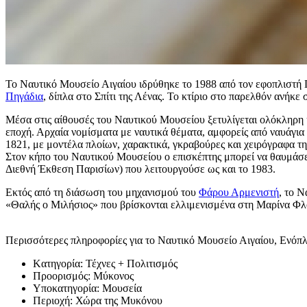
Το Ναυτικό Μουσείο Αιγαίου ιδρύθηκε το 1988 από τον εφοπλιστή
Πηγάδια
, δίπλα στο Σπίτι της Λένας. Το κτίριο στο παρελθόν ανήκ
Μέσα στις αίθουσές του Ναυτικού Μουσείου ξετυλίγεται ολόκληρη η
εποχή. Αρχαία νομίσματα με ναυτικά θέματα, αμφορείς από ναυάγια 
1821, με μοντέλα πλοίων, χαρακτικά, γκραβούρες και χειρόγραφα τη
Στον κήπο του Ναυτικού Μουσείου ο επισκέπτης μπορεί να θαυμάσε
Διεθνή Έκθεση Παρισίων) που λειτουργούσε ως και το 1983.
Εκτός από τη διάσωση του μηχανισμού του
Φάρου Αρμενιστή
, το 
«Θαλής ο Μιλήσιος» που βρίσκονται ελλιμενισμένα στη Μαρίνα Φ
Περισσότερες πληροφορίες για το Ναυτικό Μουσείο Αιγαίου, Ενόπλω
Kατηγορία:
Τέχνες + Πολιτισμός
Προορισμός:
Μύκονος
Υποκατηγορία:
Μουσεία
Περιοχή:
Χώρα της Μυκόνου